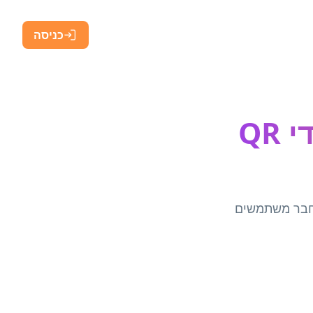
כניסה
צור קוד QR לחוויה – מחולל קודי QR
יד מחבר משתמשים