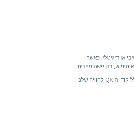
יבי או דיגיטלי. כאשר
 חיפוש, רק גישה מיידית.
אידיאלי לעסקים, משווקים ויוצרים שרוצים לשתף תוכן מרתק במהירות ובמקצועיות. מחולל קודי ה-QR לחוויה שלנו