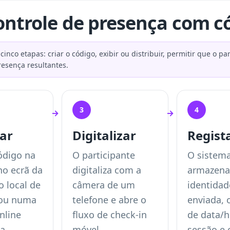
ontrole de presença com c
o etapas: criar o código, exibir ou distribuir, permitir que o parti
resença resultantes.
3
4
→
→
har
Digitalizar
Regist
ódigo na
O participante
O sistem
no ecrã da
digitaliza com a
armazena
o local de
câmera de um
identidad
 ou numa
telefone e abre o
enviada, 
nline
fluxo de check-in
de data/h
a.
móvel.
sessão e 