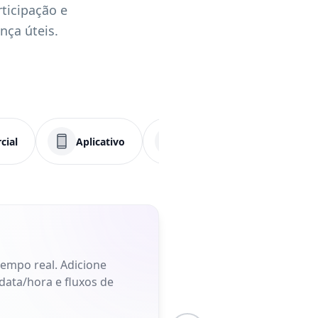
rticipação e
nça úteis.
cial
Aplicativo
Menu
PDF
tempo real. Adicione
data/hora e fluxos de