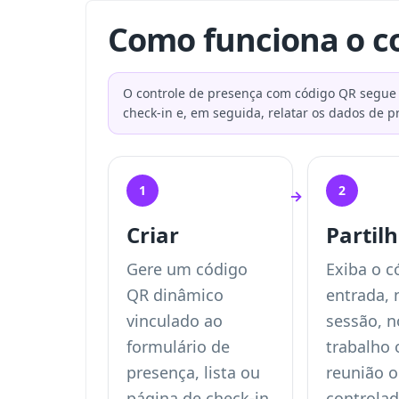
Como funciona o c
O controle de presença com código QR segue cinc
check-in e, em seguida, relatar os dados de p
1
2
→
Criar
Partil
Gere um código
Exiba o c
QR dinâmico
entrada, 
vinculado ao
sessão, n
formulário de
trabalho
presença, lista ou
reunião o
página de check-in.
controlad