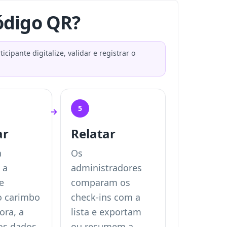
ódigo QR?
cipante digitalize, validar e registrar o
5
→
ar
Relatar
a
Os
 a
administradores
e
comparam os
o carimbo
check-ins com a
ora, a
lista e exportam
os dados
ou resumem a