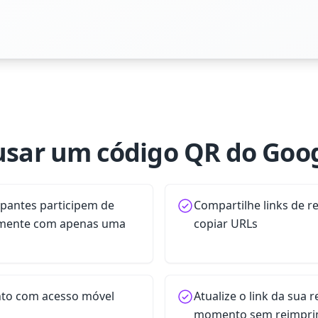
usar um código QR do Goo
ipantes participem de
Compartilhe links de r
amente com apenas uma
copiar URLs
to com acesso móvel
Atualize o link da sua 
momento sem reimpri