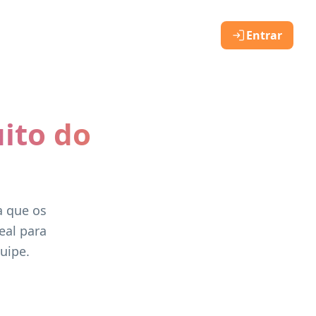
Entrar
ito do
a que os
eal para
uipe.