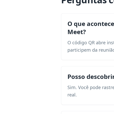
O que acontec
Meet?
O código QR abre ins
participem da reuniã
Posso descobr
Sim. Você pode rastr
real.