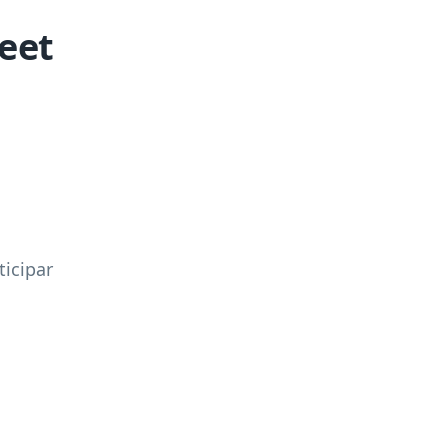
eet
icipar