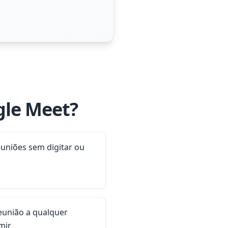
gle Meet?
euniões sem digitar ou
reunião a qualquer
mir