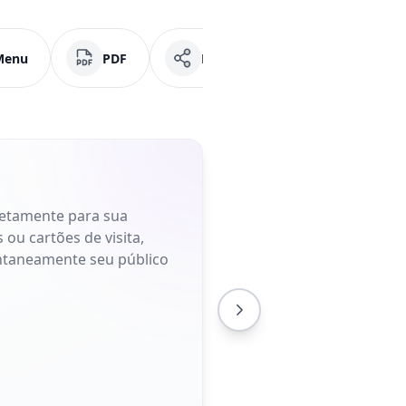
Menu
PDF
Mídias Sociais
Faceb
retamente para sua
 ou cartões de visita,
antaneamente seu público