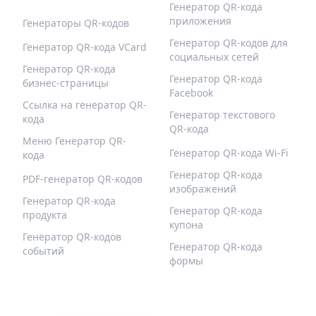
Генератор QR-кода
приложения
Генераторы QR-кодов
Генератор QR-кодов для
Генератор QR-кода VCard
социальных сетей
Генератор QR-кода
Генератор QR-кода
бизнес-страницы
Facebook
Ссылка на генератор QR-
Генератор текстового
кода
QR-кода
Меню Генератор QR-
Генератор QR-кода Wi-Fi
кода
Генератор QR-кода
PDF-генератор QR-кодов
изображений
Генератор QR-кода
Генератор QR-кода
продукта
купона
Генератор QR-кодов
Генератор QR-кода
событий
формы
QR-BUILD
ПОДДЕРЖИВАТЬ