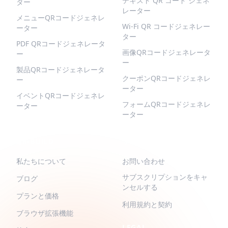
テキスト QR コード ジェネ
ター
レーター
メニューQRコードジェネレ
Wi-Fi QR コードジェネレー
ーター
ター
PDF QRコードジェネレータ
画像QRコードジェネレータ
ー
ー
製品QRコードジェネレータ
クーポンQRコードジェネレ
ー
ーター
イベントQRコードジェネレ
フォームQRコードジェネレ
ーター
ーター
QR-BUILD
サポート
私たちについて
お問い合わせ
サブスクリプションをキャ
ブログ
ンセルする
プランと価格
利用規約と契約
ブラウザ拡張機能
LEGAL