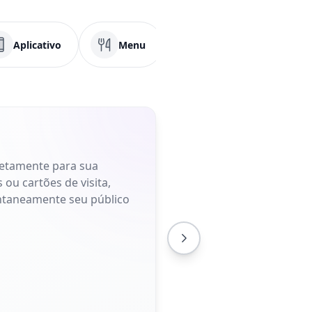
Aplicativo
Menu
PDF
Faceb
retamente para sua
 ou cartões de visita,
antaneamente seu público