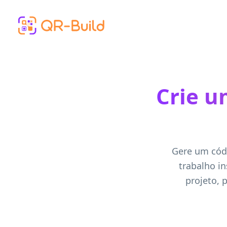
Skip to main content
Crie u
Gere um códi
trabalho i
projeto, 