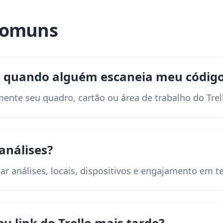
comuns
 quando alguém escaneia meu código 
ente seu quadro, cartão ou área de trabalho do Trell
análises?
ar análises, locais, dispositivos e engajamento em t
u link do Trello mais tarde?