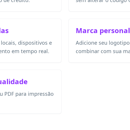
 de crédito.
sem alterar o código 
das
Marca personal
ocais, dispositivos e
Adicione seu logotipo
ento em tempo real.
combinar com sua ma
ualidade
u PDF para impressão