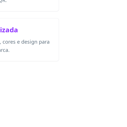
QR.
izada
, cores e design para
rca.