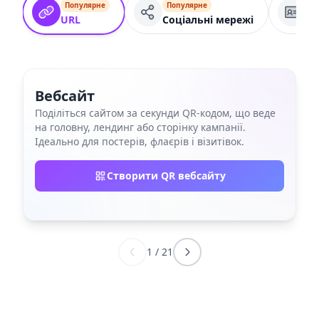
Популярне
Популярне
VC
URL
Соціальні мережі
Вебсайт
Поділіться сайтом за секунди QR‑кодом, що веде
на головну, лендинг або сторінку кампанії.
Ідеально для постерів, флаєрів і візитівок.
Створити QR вебсайту
1
/
21