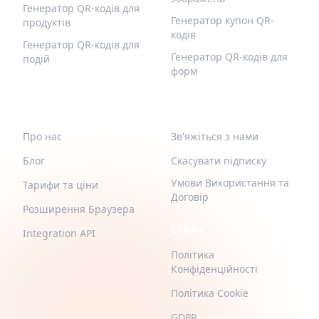
Генератор QR-кодів для
Генератор купон QR-
продуктів
кодів
Генератор QR-кодів для
Генератор QR-кодів для
подій
форм
QR-BUILD
ПІДТРИМКА
Про нас
Зв'яжіться з нами
Блог
Скасувати підписку
Умови Використання та
Тарифи та ціни
Договір
Розширення Браузера
LEGAL
Integration API
Політика
Конфіденційності
Політика Cookie
GDPR