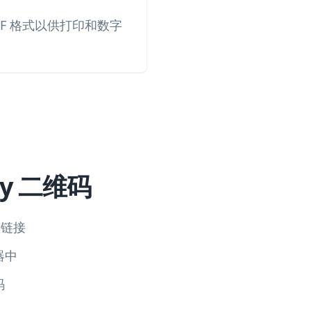
PDF 格式以供打印和数字
ly 二维码
短链接
器中
码