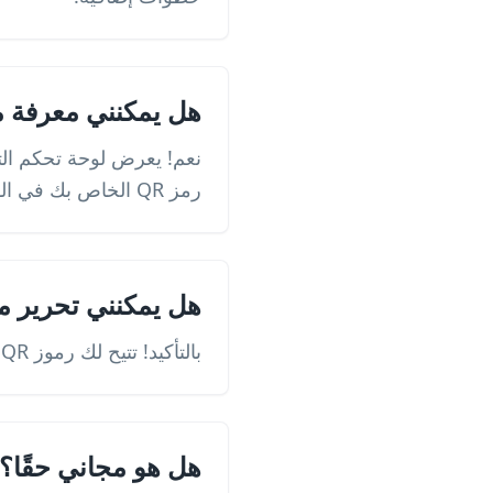
هل يمكنني معرفة من يقو
نعم! يعرض لوحة تحكم التح
رمز QR الخاص بك في الوقت الفعلي.
هل يمكنني تحرير مح
بالتأكيد! تتيح لك رموز QR الديناميكية الخاصة بنا تحديث محتوى الوجهة في أي وقت دون تغيير رمز QR نفسه.
هل هو مجاني حقًا؟