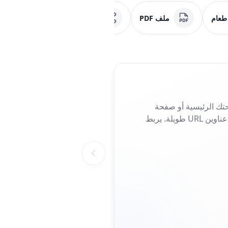
 طعام
ملف PDF
وسائل التواصل الاجتماعي
تك الرئيسية أو صفحة
الهبوط أو صفحة الحملة. مثالي للمنشورات والملصقات أو بطاقات العمل، فهو يلغي الحاجة إلى كتابة عناوين URL طويلة. يربط