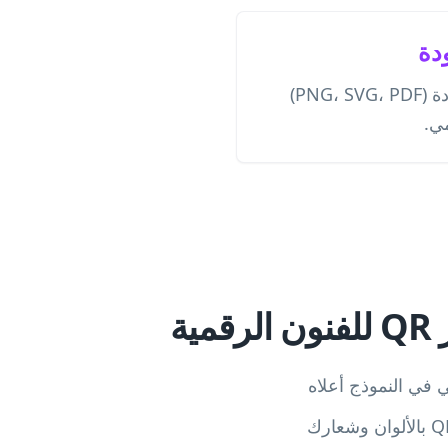
دة
قم بتنزيله بتنسيقات متعددة (PNG، SVG، PDF)
مي.
ية
في النموذج أعلاه