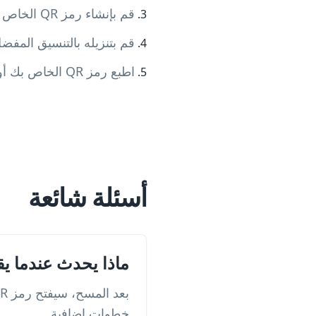
قم بإنشاء رمز QR الخاص بك وقم بمعاينته
قم بتنزيله بالتنسيق المفضل لديك (G، SVG
اطبع رمز QR الخاص بك أو شاركه أينما احتجت إليه
أسئلة شائعة
ماذا يحدث عندما يقوم شخص ما
خطوات إضافية.