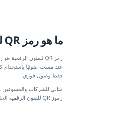
ما هو رمز QR للفنون الرقمية؟
رمز QR للفنون الرقمي
عند مسحه ضوئيًا باستخدام كام
فقط وصول فوري.
مثالي للشركات والمسوقين وال
رموز QR للفنون الرقمية الخاص بنا بإنشاء رموز ديناميكية يمكنك تتبعها وتحديثها في أي وقت.