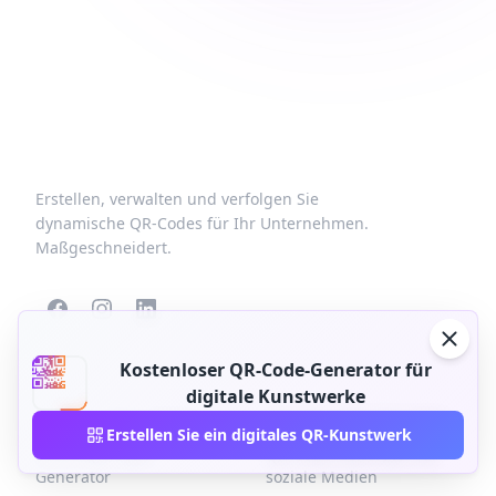
Erstellen, verwalten und verfolgen Sie
dynamische QR-Codes für Ihr Unternehmen.
Maßgeschneidert.
Kostenloser QR-Code-Generator für
BELIEBTE QR-CODES
WEITERE TYPEN
digitale Kunstwerke
QR-Code-Generatoren
App-QR-Code-Generator
Erstellen Sie ein digitales QR-Kunstwerk
VCard-QR-Code-
QR-Code-Generator für
Generator
soziale Medien