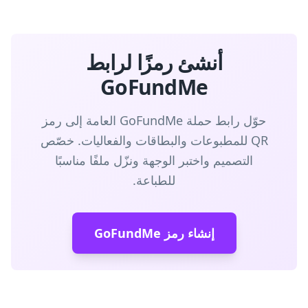
أنشئ رمزًا لرابط
GoFundMe
حوّل رابط حملة GoFundMe العامة إلى رمز
QR للمطبوعات والبطاقات والفعاليات. خصّص
التصميم واختبر الوجهة ونزّل ملفًا مناسبًا
للطباعة.
إنشاء رمز GoFundMe