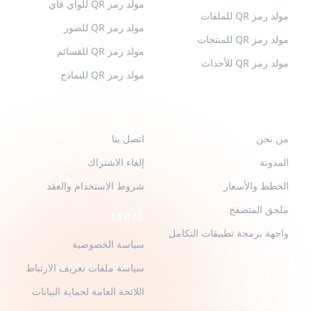
مولد رمز QR للواي فاي
مولد رمز QR للملفات
مولد رمز QR للصور
مولد رمز QR للمنتجات
مولد رمز QR للقسائم
مولد رمز QR للأحداث
مولد رمز QR للنماذج
QR-BUILD
الدعم
من نحن
اتصل بنا
المدونة
إلغاء الاشتراك
الخطط والأسعار
شروط الاستخدام والعقد
ملحق المتصفح
LEGAL
واجهة برمجة تطبيقات التكامل
سياسة الخصوصية
سياسة ملفات تعريف الارتباط
اللائحة العامة لحماية البيانات