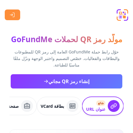
Skip to main content
مولّد رمز QR لحملات GoFundMe
حوّل رابط حملة GoFundMe العامة إلى رمز QR للمطبوعات
والبطاقات والفعاليات. خصّص التصميم واختبر الوجهة ونزّل ملفًا
مناسبًا للطباعة.
إنشاء رمز QR مجاني
شائع
بطاقة VCard
صفحة عمل
عنوان URL