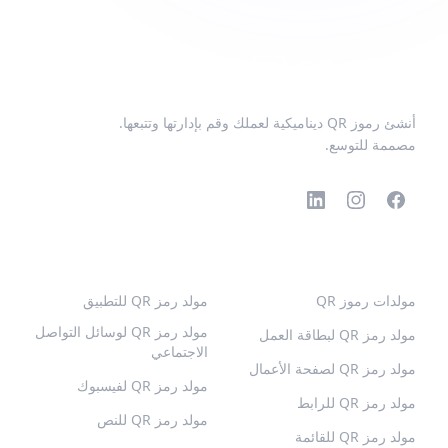
أنشئ رموز QR ديناميكية لعملك وقم بإدارتها وتتبعها.
مصممة للتوسع.
رموز QR الشائعة
المزيد من الأنواع
مولدات رموز QR
مولد رمز QR للتطبيق
مولد رمز QR لوسائل التواصل
مولد رمز QR لبطاقة العمل
الاجتماعي
مولد رمز QR لصفحة الأعمال
مولد رمز QR لفيسبوك
مولد رمز QR للرابط
مولد رمز QR للنص
مولد رمز QR للقائمة