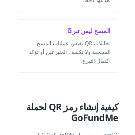
تعديلها لاحقًا.
المسح ليس تبرعًا
تحليلات QR تقيس عمليات المسح
المجمعة ولا تكشف المتبرعين أو تؤكد
اكتمال التبرع.
كيفية إنشاء رمز QR لحملة
GoFundMe
افتح صفحة حملة GoFundMe العامة