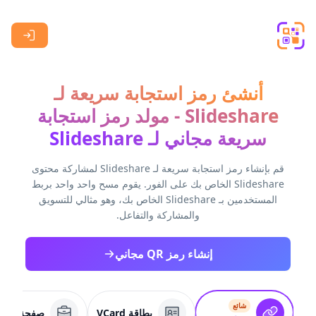
Skip to main content
أنشئ رمز استجابة سريعة لـ
Slideshare - مولد رمز استجابة
سريعة مجاني لـ Slideshare
قم بإنشاء رمز استجابة سريعة لـ Slideshare لمشاركة محتوى
Slideshare الخاص بك على الفور. يقوم مسح واحد واحد بربط
المستخدمين بـ Slideshare الخاص بك، وهو مثالي للتسويق
والمشاركة والتفاعل.
إنشاء رمز QR مجاني
شائع
بطاقة VCard
صفحة عمل