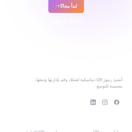
ابدأ مجانًا
اتصل بالمبيعات
أنشئ رموز QR ديناميكية لعملك وقم بإدارتها وتتبعها.
مصممة للتوسع.
رموز QR الشائعة
المزيد من الأنواع
مولدات رموز QR
مولد رمز QR للتطبيق