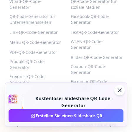
VCard-QR-Code-
QR-Code-Generator für
Generator
soziale Medien
QR-Code-Generator für
Facebook-QR-Code-
Unternehmensseiten
Generator
Link-QR-Code-Generator
Text-QR-Code-Generator
WLAN-QR-Code-
Menü QR-Code-Generator
Generator
PDF-QR-Code-Generator
Bilder QR-Code-Generator
Produkt-QR-Code-
Coupon-QR-Code-
Generator
Generator
Ereignis-QR-Code-
Formular QR-Code-
Generator
Generator
Kostenloser Slideshare QR-Code-
QR-BUILD
UNTERSTÜTZUNG
Generator
Über uns
Kontaktieren Sie uns
Erstellen Sie einen Slideshare-QR
Blog
Abonnement kündigen