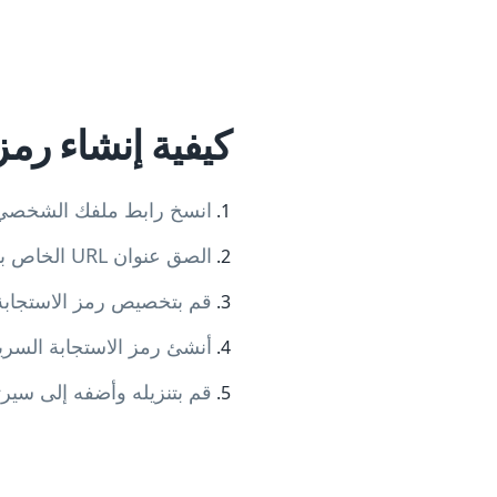
كيفية إنشاء رمز اس
انسخ رابط ملفك الشخصي على Upwork أو معرض أعمالك أو كتالوج المشاري
الصق عنوان URL الخاص بـ Upwork في مولد رمز الاستجابة السريعة
قم بتخصيص رمز الاستجابة 
أنشئ رمز الاستجابة السري
قم بتنزيله وأضفه إلى سيرت