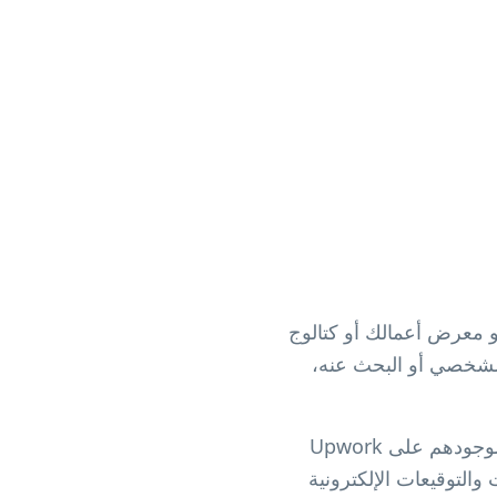
تجابة سريعة لـ Upwork هو رمز قابل للمسح يفتح ملفك الشخصي على Upwork أو معرض أعمالك أو كتالوج
الشخصي أو البحث عنه،
إنه مفيد للمستقلين والوكالات والمستشارين ومقدمي الخدمات الذين يتطلعون إلى الترويج لوجودهم على Upwork
التوقيعات الإلكترونية