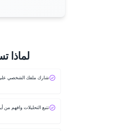
لماذا تست
شارك ملفك الشخصي على Upwork فورًا بمسح وا
تتبع التحليلات وافهم من أين