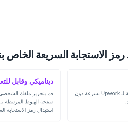
مز الاستجابة السريعة الخاص بنا لـ ork
ديناميكي وقابل للتع
أنشئ رمز استجابة سريعة لـ Upwork بسرعة دون
قم بتحرير ملفك الشخصي 
.
استبدال رمز الاستجابة ال