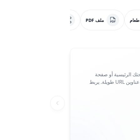
 طعام
ملف PDF
وسائل التواصل الاجتماعي
تك الرئيسية أو صفحة
الهبوط أو صفحة الحملة. مثالي للمنشورات والملصقات أو بطاقات العمل، فهو يلغي الحاجة إلى كتابة عناوين URL طويلة. يربط