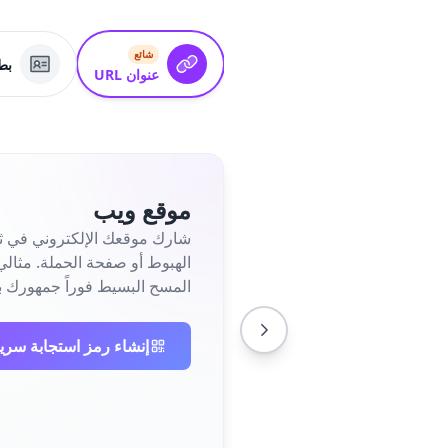
شائع
بطاق
عنوان URL
موقع ويب
شارك موقعك الإلكتروني في ثو
المسح البسيط فوراً جمهورك ب
إنشاء رمز استجابة سري