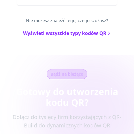
Nie możesz znaleźć tego, czego szukasz?
Wyświetl wszystkie typy kodów QR
Bądź na bieżąco
Gotowy do utworzenia
kodu QR?
Dołącz do tysięcy firm korzystających z QR-
Build do dynamicznych kodów QR