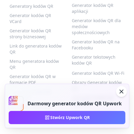
Generator kodów QR
Generatory kodów QR
aplikacji
Generator kodów QR
Generator kodów QR dla
VCard
mediów
Generator kodów QR
społecznościowych
strony biznesowej
Generator kodów QR na
Link do generatora kodów
Facebooku
QR
Generator tekstowych
Menu generatora kodów
kodów QR
QR
Generator kodów QR Wi-Fi
Generator kodów QR w
formacie PDF
Obrazy Generator kodów
QR
Generator kodów QR
produktów
Generator kodów QR
Darmowy generator kodów QR Upwork
kuponów
Generator kodów QR
zdarzeń
Formularz generatora
Stwórz Upwork QR
kodów QR