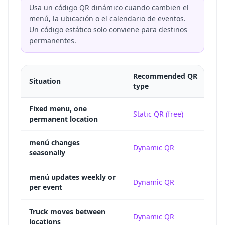
Usa un código QR dinámico cuando cambien el
menú, la ubicación o el calendario de eventos.
Un código estático solo conviene para destinos
permanentes.
Recommended QR
Situation
P
type
Fixed menu, one
Static QR (free)
T
permanent location
Y
menú changes
Dynamic QR
seasonally
w
W
menú updates weekly or
Dynamic QR
per event
p
T
Truck moves between
Dynamic QR
locations
o