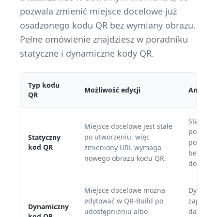
pozwala zmienić miejsce docelowe już
osadzonego kodu QR bez wymiany obrazu.
Pełne omówienie znajdziesz w poradniku
statyczne i dynamiczne kody QR
.
Typ kodu
Możliwość edycji
Analityk
QR
Statyczn
Miejsce docelowe jest stałe
pokazują
po utworzeniu, więc
Statyczny
poniewa
kod QR
zmieniony URL wymaga
bezpośre
nowego obrazu kodu QR.
docelow
Miejsce docelowe można
Dynamic
edytować w QR-Build po
zapisywa
Dynamiczny
udostępnieniu albo
datę ska
kod QR