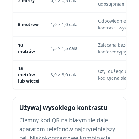
2 metry
0,5 × 0,5 cala
udostępniania ekran
Odpowiednie do mał
5 metrów
1,0 × 1,0 cala
kontrast i wystarcza
Zalecana baza dla k
10
1,5 × 1,5 cala
metrów
konferencyjnych.
15
Użyj dużego umiesz
metrów
3,0 × 3,0 cala
kod QR na slajdzie
lub więcej
Używaj wysokiego kontrastu
Ciemny kod QR na białym tle daje
aparatom telefonów najczytelniejszy
cel. Niskokontrastowe kombinacje,