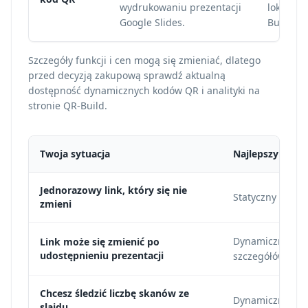
wydrukowaniu prezentacji
lokaliza
Google Slides.
Build.
Szczegóły funkcji i cen mogą się zmieniać, dlatego
przed decyzją zakupową sprawdź aktualną
dostępność dynamicznych kodów QR i analityki na
stronie QR-Build.
Twoja sytuacja
Najlepszy wybó
Jednorazowy link, który się nie
Statyczny kod Q
zmieni
Dynamiczny kod
Link może się zmienić po
udostępnieniu prezentacji
szczegółów u d
Chcesz śledzić liczbę skanów ze
Dynamiczny kod 
slajdu