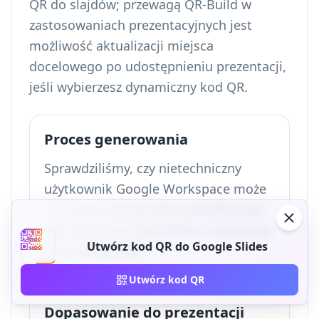
QR do slajdów; przewagą QR-Build w
zastosowaniach prezentacyjnych jest
możliwość aktualizacji miejsca
docelowego po udostępnieniu prezentacji,
jeśli wybierzesz dynamiczny kod QR.
Proces generowania
Sprawdziliśmy, czy nietechniczny
użytkownik Google Workspace może
utworzyć kod QR URL, kod QR vCard
albo tekstowy kod QR bez uczenia się
Utwórz kod QR do Google Slides
terminologii QR.
Utwórz kod QR
Dopasowanie do prezentacji