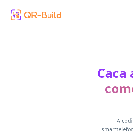
Skip to main content
Caca 
como
A codi
smarttelefon