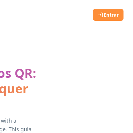
Entrar
os QR:
lquer
 with a
ge. This guia