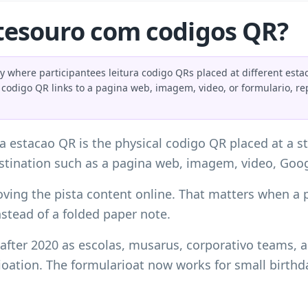
 tesouro com codigos QR?
y where participantees leitura codigo QRs placed at different estaca
h codigo QR links to a pagina web, imagem, video, or formulario, r
 estacao QR is the physical codigo QR placed at a sto
stination such as a pagina web, imagem, video, Goog
ving the pista content online. That matters when a 
nstead of a folded paper note.
er 2020 as escolas, musarus, corporativo teams, a
ioation. The formularioat now works for small birthda