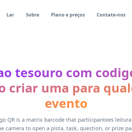
Lar
Sobre
Plano e preços
Contate-nos
ao tesouro com codig
 criar uma para qua
evento
go QR is a matrix barcode that participantees leitura
e camera to open a pista, task, question, or prize pa