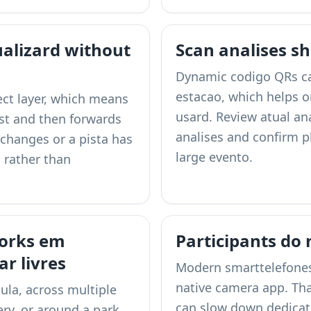
alizard without
Scan analises sh
Dynamic codigo QRs can
estacao, which helps o
ect layer, which means
usard. Review atual ana
rst and then forwards
analises
and confirm p
m changes or a pista has
large evento.
n rather than
works em
Participants do
r livres
Modern smarttelefones
native camera app. Tha
ula, across multiple
can slow down dedicate
ery, or around a park.