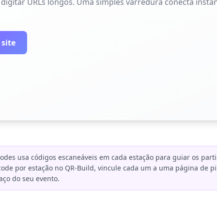
 digitar URLs longos. Uma simples varredura conecta inst
 site
des usa códigos escaneáveis em cada estação para guiar os partic
code por estação no QR-Build, vincule cada um a uma página de pis
aço do seu evento.