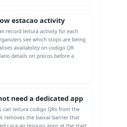
ow estacao activity
 record leitura activity for each
rganizers see which stops are being
lises availability on
codigo QR
lano details on
precos
before a
 not need a dedicated app
 can leitura codigo QRs from the
t removes the baixar barrier that
d caca ao tesouro apps at the start