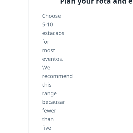
Plan your rota and 
Choose
5-10
estacaos
for
most
eventos.
We
recommend
this
range
becausar
fewer
than
five