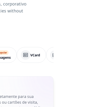
, corporativo
ties without
opular
VCard
Página comercial
magens
retamente para sua
 ou cartões de visita,