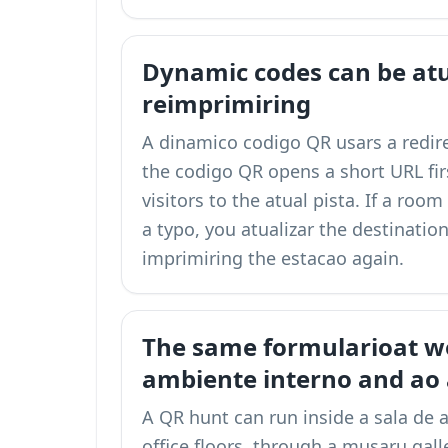
Dynamic codes can be atu
reimprimiring
A dinamico codigo QR usars a redir
the codigo QR opens a short URL fi
visitors to the atual pista. If a roo
a typo, you atualizar the destinatio
imprimiring the estacao again.
The same formularioat 
ambiente interno and ao a
A QR hunt can run inside a sala de a
office floors, through a musaru gall