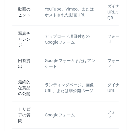
ダイナミッ
動画の
YouTube、Vimeo、または
URLまたは
ヒント
ホストされた動画URL
QR
写真チ
アップロード項目付きの
フォームQR
ャレン
Googleフォーム
ド
ジ
回答提
Googleフォームまたはアン
フォームQR
出
ケート
ド
最終的
ランディングページ、画像
ダイナミッ
な賞品
URL、または非公開ページ
URL
の公開
トリビ
フォームQR
アの質
Googleフォーム
ド
問