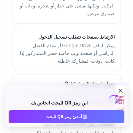
المكتب ولكنها تفشل على جدار أو شجرة أو باب أو
صندوق عرض.
الارتباط بصفحات تتطلب تسجيل الدخول
يمكن لملف Google Drive أو نظام الفصل
الدراسي أو صفحة ويب خاصة حظر المشاركين إذا
كانت أذونات المشاركة خاطئة.
تخطي اختبار المسار كاملاً
اختبار رمز QR واحد لا يكفي. سر في المسار
الكامل وامسح كل محطة بالترتيب.
ابنِ رمز QR للبحث الخاص بك
أنشئ رمز QR للبحث
استخدام رموز QR ثابتة لفعالية سنوية
الرموز الثابتة جيدة لمحتوى ليوم واحد، لكن