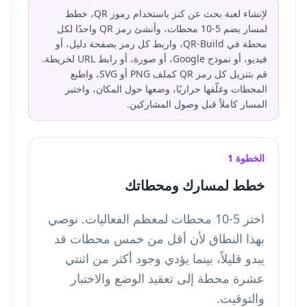
لإنشاء لعبة بحث عن كنز باستخدام رموز QR، خطط
لمسار يضم 5-10 محطات، وأنشئ رمز QR واحدًا لكل
محطة في QR-Build، واربط كل رمز بصفحة دليل، أو
فيديو، أو نموذج Google، أو صورة، أو رابط URL لخريطة.
قم بتنزيل كل رمز QR كملف PNG أو SVG، واطبع
المحطات وغلّفها حراريًا، وضعها حول المكان، واختبر
المسار كاملاً قبل وصول المشاركين.
الخطوة 1
خطط لمسارك ومحطاتك
اختر 5-10 محطات لمعظم الفعاليات. نوصي
بهذا النطاق لأن أقل من خمس محطات قد
يبدو قليلاً، بينما يؤدي وجود أكثر من اثنتي
عشرة محطة إلى تعقيد الوضع والاختبار
والتوقيت.