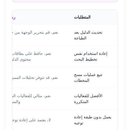
المتطلبات
رمز QR ديناميكي
تحديث الدليل بعد
نعم، قم بتحرير الوجهة من خلال طبق
الطباعة
إعادة استخدام نفس
نعم، حافظ على بطاقات المحط
تخطيط البحث
محتوى الدليل عبر ا
تتبع عمليات مسح
نعم، قد تتوفر تحليلات المسح حسب
المحطات
الأفضل للفعاليات
نعم، مثالي للفعاليات السنوية و
المتكررة
والمسارات ال
يعمل بدون طبقة إعادة
لا، يعتمد على إعادة توجيه عبر ا
توجيه