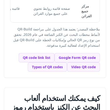
مركز
صفحة قائمة روابط تحتوي
قائمة روابط ر
جميع
على جميع موارد القرائن
R
القرائن
ملاحظة المصدر: يعتمد هذا الجدول على مراجعة QR-Build
لأنماط محطات البحث عن الكنز الشائعة في عام 2026. تحقق
من نوع رمز QR الحالي وإمكانيات الخطة على QR-Build قبل
استخدام الإعداد لفعالية كبيرة مدفوعة.
QR code link list
Google Form QR code
Types of QR codes
Video QR code
كيف يمكنك استخدام ألعاب
البحث عن الكنز باستخدام رموز