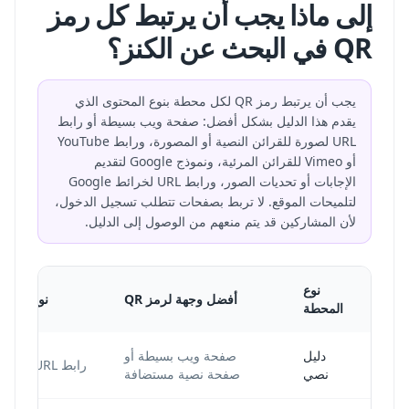
إلى ماذا يجب أن يرتبط كل رمز
QR في البحث عن الكنز؟
يجب أن يرتبط رمز QR لكل محطة بنوع المحتوى الذي
يقدم هذا الدليل بشكل أفضل: صفحة ويب بسيطة أو رابط
URL لصورة للقرائن النصية أو المصورة، ورابط YouTube
أو Vimeo للقرائن المرئية، ونموذج Google لتقديم
الإجابات أو تحديات الصور، ورابط URL لخرائط Google
لتلميحات الموقع. لا تربط بصفحات تتطلب تسجيل الدخول،
لأن المشاركين قد يتم منعهم من الوصول إلى الدليل.
نوع
أفضل وجهة لرمز QR
نوع رمز QR
المحطة
دليل
صفحة ويب بسيطة أو
رابط URL ديناميكي
نصي
صفحة نصية مستضافة