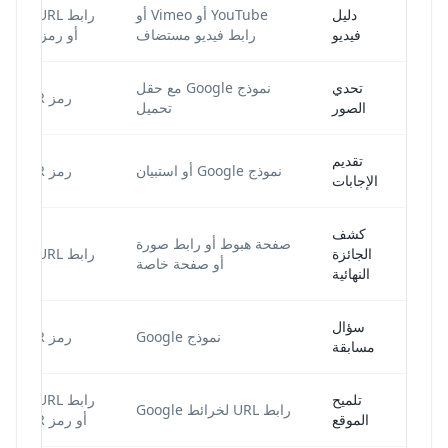
دليل
YouTube أو Vimeo أو
رابط URL دين
فيديو
رابط فيديو مستضاف
أو رمز QR فيديو
تحدي
نموذج Google مع حقل
رمز QR لنموذج
الصور
تحميل
تقديم
نموذج Google أو استبيان
رمز QR لنموذج
الإجابات
كشف
صفحة هبوط أو رابط صورة
الجائزة
رابط URL ديناميكي
أو صفحة خاصة
النهائية
سؤال
نموذج Google
رمز QR لنموذج
مسابقة
تلميح
رابط URL دين
رابط URL لخرائط Google
الموقع
أو رمز QR للموقع