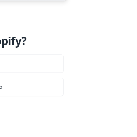
pify?
to