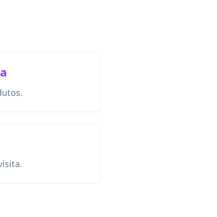
na
dutos.
isita.