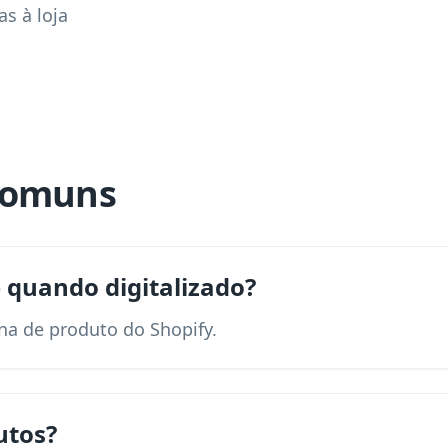
as à loja
comuns
 quando digitalizado?
na de produto do Shopify.
utos?