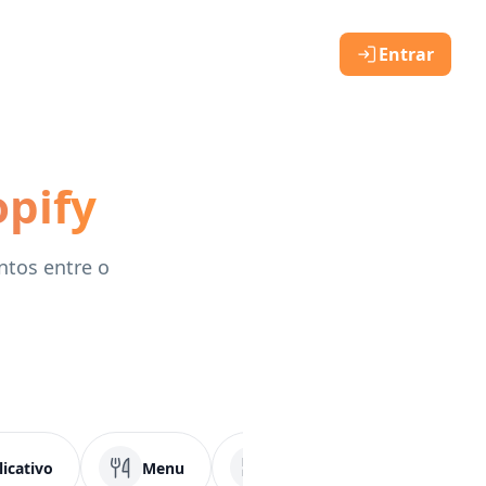
Entrar
pify
ntos entre o
licativo
Menu
PDF
Mídias Socia