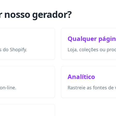
r nosso gerador?
Qualquer pági
s do Shopify.
Loja, coleções ou pro
Analítico
n-line.
Rastreie as fontes de v