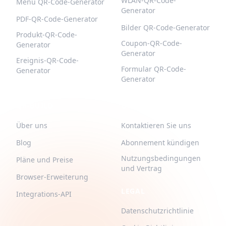
WLAN-QR-Code-
Menü QR-Code-Generator
Generator
PDF-QR-Code-Generator
Bilder QR-Code-Generator
Produkt-QR-Code-
Coupon-QR-Code-
Generator
Generator
Ereignis-QR-Code-
Formular QR-Code-
Generator
Generator
QR-BUILD
UNTERSTÜTZUNG
Über uns
Kontaktieren Sie uns
Blog
Abonnement kündigen
Nutzungsbedingungen
Pläne und Preise
und Vertrag
Browser-Erweiterung
LEGAL
Integrations-API
Datenschutzrichtlinie