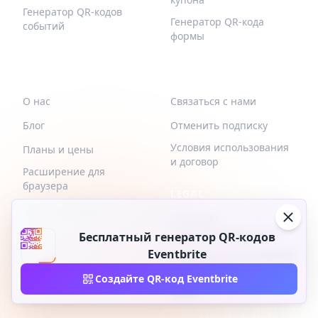
Генератор QR-кодов
Генератор QR-кода
событий
формы
QR-BUILD
ПОДДЕРЖИВАТЬ
О нас
Связаться с нами
Блог
Отменить подписку
Условия использования
Планы и цены
и договор
Расширение для
браузера
LEGAL
API интеграции
политика
конфиденциальности
Бесплатный генератор QR-кодов
Eventbrite
Политика использования
файлов cookie
Создайте QR-код Eventbrite
GDPR