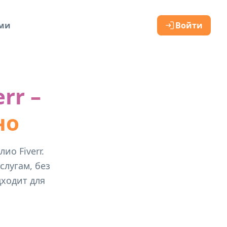
ами
Войти
rr –
но
ио Fiverr.
слугам, без
ходит для