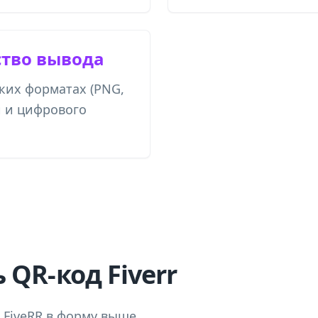
ство вывода
ьких форматах (PNG,
и и цифрового
 QR-код Fiverr
 FiveRR в форму выше