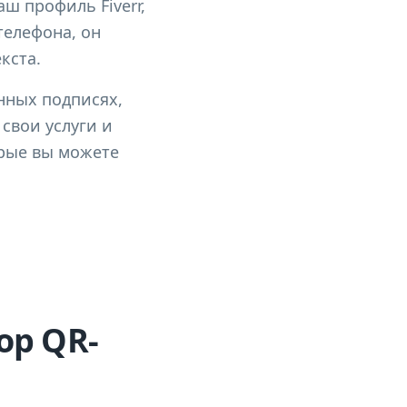
ш профиль Fiverr,
телефона, он
кста.
нных подписях,
свои услуги и
орые вы можете
ор QR-