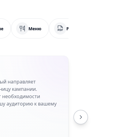
ие
Меню
PDF
Социальные сет
рый направляет
ницу кампании.
от необходимости
шу аудиторию к вашему