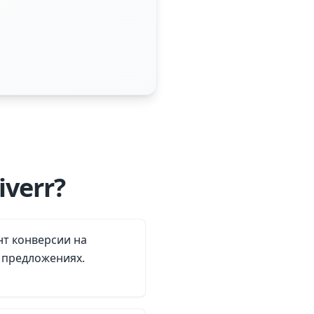
verr?
т конверсии на
 предложениях.