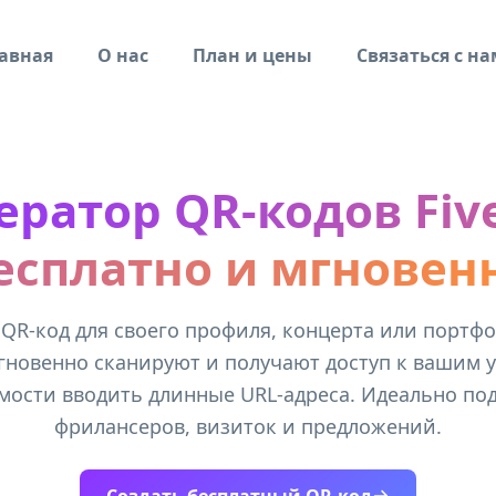
авная
О нас
План и цены
Связаться с н
ератор QR-кодов Five
есплатно и мгновен
QR-код для своего профиля, концерта или портфол
новенно сканируют и получают доступ к вашим у
мости вводить длинные URL-адреса. Идеально под
фрилансеров, визиток и предложений.