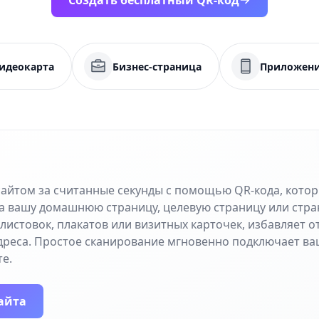
Создать бесплатный QR-код
идеокарта
Бизнес-страница
Приложен
сайтом за считанные секунды с помощью QR-кода, кото
а вашу домашнюю страницу, целевую страницу или стра
листовок, плакатов или визитных карточек, избавляет 
дреса. Простое сканирование мгновенно подключает ва
е.
айта