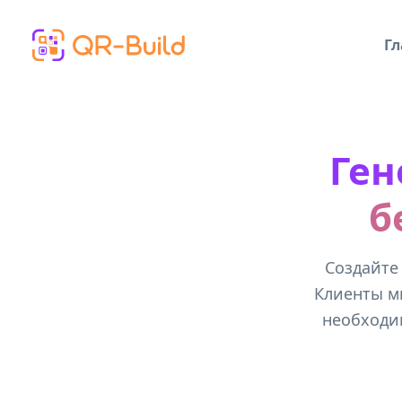
Skip to main content
Гл
Ген
б
Создайте 
Клиенты мг
необходи