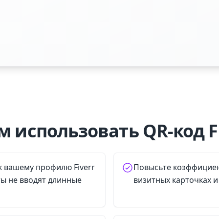
м использовать QR-код Fi
к вашему профилю Fiverr
Повысьте коэффициен
ты не вводят длинные
визитных карточках и