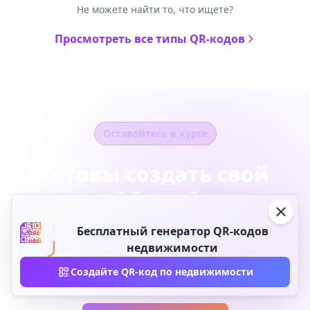
Не можете найти то, что ищете?
Просмотреть все типы QR-кодов
Оставайтесь в курсе
Готовы создать свой
QR-код?
Бесплатный генератор QR-кодов
Присоединяйтесь к тысячам компаний,
недвижимости
используя QR-Build для получения
динамических QR-кодов
Создайте QR-код по недвижимости