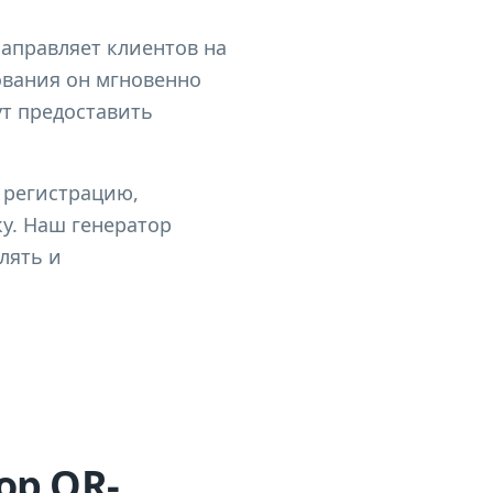
аправляет клиентов на
ования он мгновенно
ут предоставить
 регистрацию,
у. Наш генератор
лять и
ор QR-