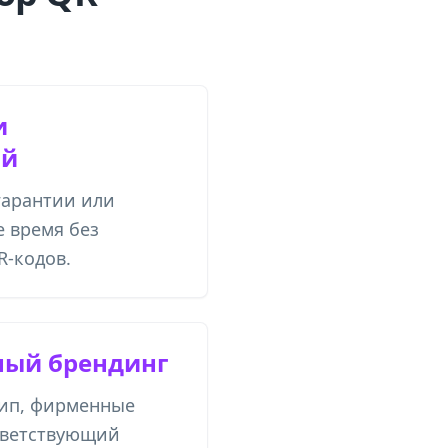
и
ый
гарантии или
е время без
R-кодов.
ый брендинг
тип, фирменные
ответствующий