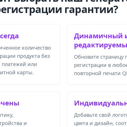
регистрации гарантии?
сегда
Динамичный 
редактируем
иченное количество
трации продукта без
Обновите страницу 
 платежей или
регистрации в любо
итной карты.
повторной печати Q
ючены
Индивидуальн
тику,
Добавьте свой лого
тройства и
цвета и дизайн, со