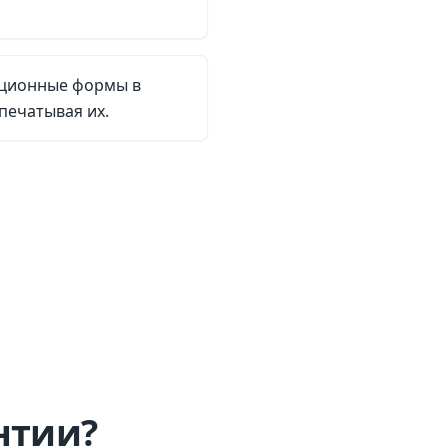
ационные формы в
печатывая их.
нтии?