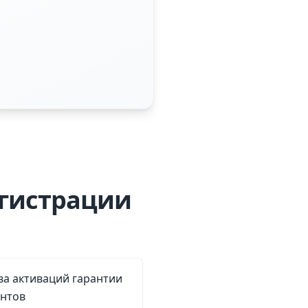
егистрации
ва активаций гарантии
ентов