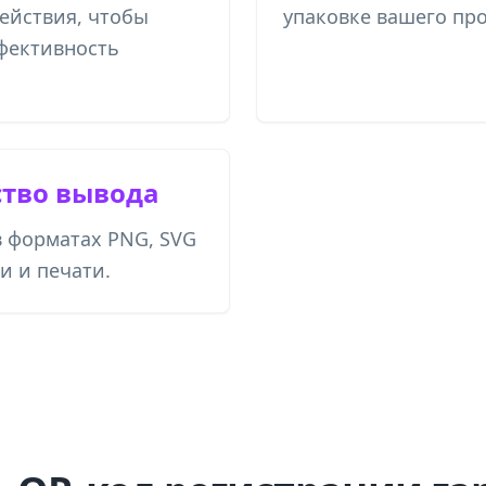
ействия, чтобы
упаковке вашего про
фективность
ство вывода
в форматах PNG, SVG
и и печати.