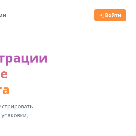
ами
Войти
страции
те
та
истрировать
 упаковки,