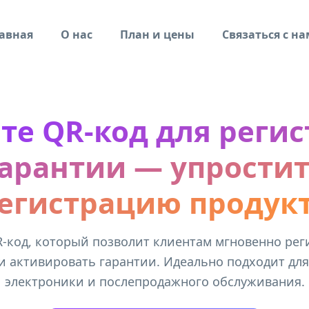
авная
О нас
План и цены
Связаться с н
те QR-код для реги
арантии — упрости
егистрацию продук
R-код, который позволит клиентам мгновенно рег
и активировать гарантии. Идеально подходит для
электроники и послепродажного обслуживания.