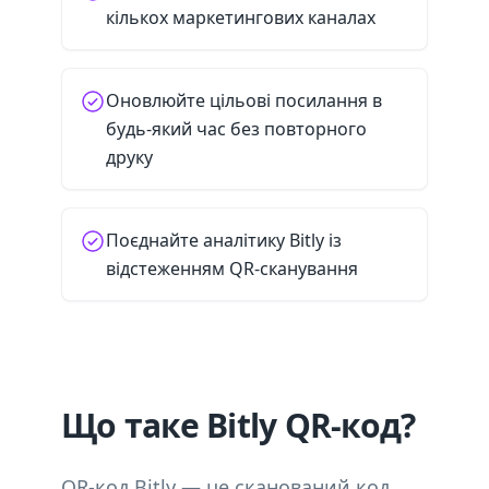
кількох маркетингових каналах
Оновлюйте цільові посилання в
будь-який час без повторного
друку
Поєднайте аналітику Bitly із
відстеженням QR-сканування
Що таке Bitly QR-код?
QR-код Bitly — це сканований код,