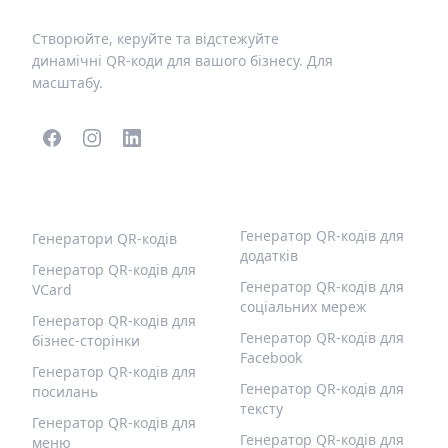
Створюйте, керуйте та відстежуйте
динамічні QR-коди для вашого бізнесу. Для
масштабу.
ПОПУЛЯРНІ QR-КОДИ
ІНШІ ТИПИ
Генератор QR-кодів для
Генератори QR-кодів
додатків
Генератор QR-кодів для
Генератор QR-кодів для
VCard
соціальних мереж
Генератор QR-кодів для
Генератор QR-кодів для
бізнес-сторінки
Facebook
Генератор QR-кодів для
Генератор QR-кодів для
посилань
тексту
Генератор QR-кодів для
Генератор QR-кодів для
меню