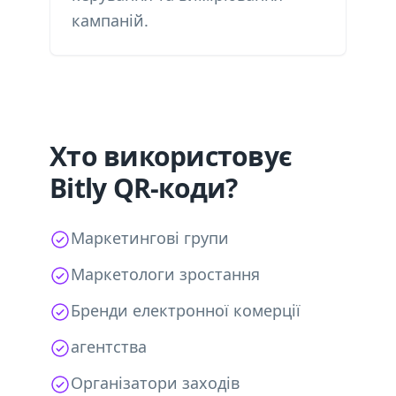
кампаній.
Хто використовує
Bitly QR-коди?
Маркетингові групи
Маркетологи зростання
Бренди електронної комерції
агентства
Організатори заходів