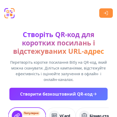
Skip to main content
Створіть QR-код для
коротких посилань і
відстежуваних URL-адрес
Перетворіть коротке посилання Bitly на QR-код, який
можна сканувати. Діліться кампаніями, відстежуйте
ефективність і оцінюйте залучення в офлайн- і
онлайн-каналах.
Створити безкоштовний QR-код
Популярне
VCard
Бізнес-сторін