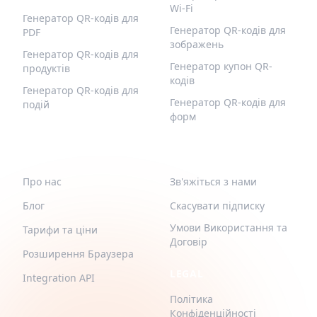
Wi-Fi
Генератор QR-кодів для
Генератор QR-кодів для
PDF
зображень
Генератор QR-кодів для
Генератор купон QR-
продуктів
кодів
Генератор QR-кодів для
Генератор QR-кодів для
подій
форм
QR-BUILD
ПІДТРИМКА
Про нас
Зв'яжіться з нами
Блог
Скасувати підписку
Умови Використання та
Тарифи та ціни
Договір
Розширення Браузера
LEGAL
Integration API
Політика
Конфіденційності