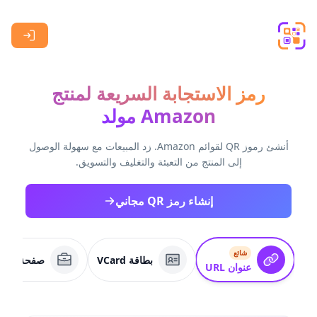
Skip to main content
رمز الاستجابة السريعة لمنتج
Amazon مولد
أنشئ رموز QR لقوائم Amazon. زد المبيعات مع سهولة الوصول
إلى المنتج من التعبئة والتغليف والتسويق.
إنشاء رمز QR مجاني
شائع
بطاقة VCard
صفحة عمل
عنوان URL