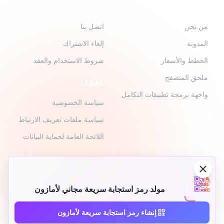
QR-BUILD
الدعم
من نحن
اتصل بنا
المدونة
إلغاء الاشتراك
الخطط والأسعار
شروط الاستخدام والعقد
ملحق المتصفح
LEGAL
واجهة برمجة تطبيقات التكامل
سياسة الخصوصية
سياسة ملفات تعريف الارتباط
اللائحة العامة لحماية البيانات
مولد رمز استجابة سريعة مجاني لأمازون
2026 © QR-Build. QR-Build. جميع الحقوق محفوظة
إنشاء رمز استجابة سريعة لأمازون