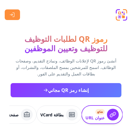
Skip to main content
رموز QR لطلبات التوظيف
للتوظيف وتعيين الموظفين
أنشئ رموز QR لإعلانات الوظائف، ونماذج التقديم، وصفحات
الوظائف. اسمح للمرشحين بمسح الملصقات، والنشرات، أو
بطاقات العمل والتقديم على الفور.
إنشاء رمز QR مجاني
شائع
بطاقة VCard
صفحة عمل
عنوان URL