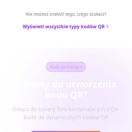
Nie możesz znaleźć tego, czego szukasz?
Wyświetl wszystkie typy kodów QR
Bądź na bieżąco
Gotowy do utworzenia
kodu QR?
Dołącz do tysięcy firm korzystających z QR-
Build do dynamicznych kodów QR