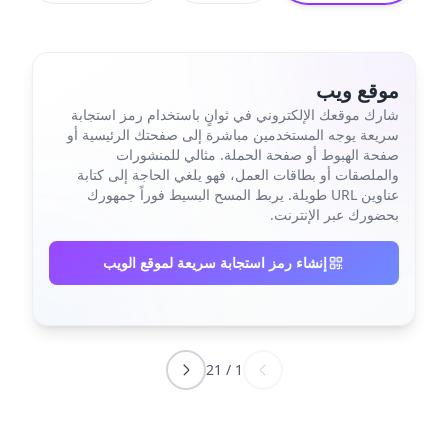
موقع ويب
شارك موقعك الإلكتروني في ثوانٍ باستخدام رمز استجابة
سريعة يوجه المستخدمين مباشرة إلى صفحتك الرئيسية أو
صفحة الهبوط أو صفحة الحملة. مثالي للمنشورات
والملصقات أو بطاقات العمل، فهو يلغي الحاجة إلى كتابة
عناوين URL طويلة. يربط المسح البسيط فوراً جمهورك
بحضورك عبر الإنترنت.
إنشاء رمز استجابة سريعة لموقع الويب
21
/
1