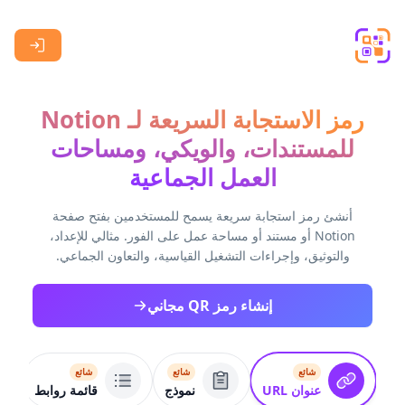
Skip to main content
رمز الاستجابة السريعة لـ Notion
للمستندات، والويكي، ومساحات
العمل الجماعية
أنشئ رمز استجابة سريعة يسمح للمستخدمين بفتح صفحة
Notion أو مستند أو مساحة عمل على الفور. مثالي للإعداد،
والتوثيق، وإجراءات التشغيل القياسية، والتعاون الجماعي.
إنشاء رمز QR مجاني
شائع
شائع
شائع
عنوان URL
نموذج
قائمة روابط