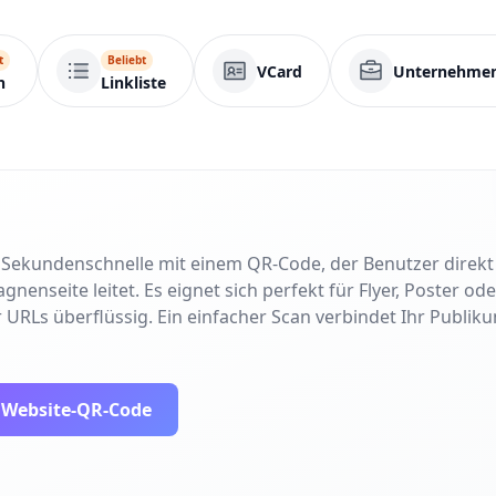
t
Beliebt
VCard
Unternehmen
n
Linkliste
in Sekundenschnelle mit einem QR-Code, der Benutzer direk
nseite leitet. Es eignet sich perfekt für Flyer, Poster od
 URLs überflüssig. Ein einfacher Scan verbindet Ihr Publiku
n Website-QR-Code