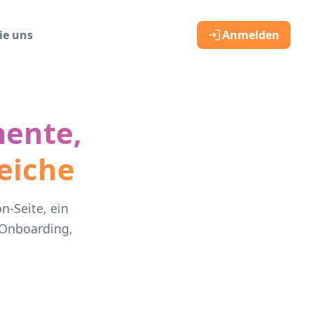
ie uns
Anmelden
ente,
eiche
n-Seite, ein
 Onboarding,