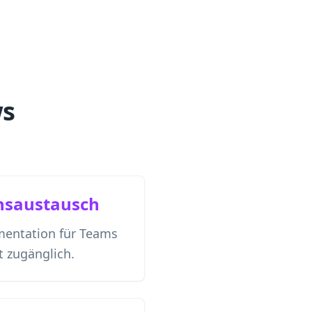
ws
nsaustausch
mentation für Teams
t zugänglich.