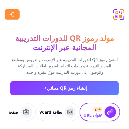
Skip to main content
مولد رموز QR للدورات التدريبية
المجانية عبر الإنترنت
أنشئ رموز QR للدورات التدريبية عبر الإنترنت والدروس ومقاطع
الفيديو التدريبية ومنصات التعلم. اسمح للطلاب بالمشاركة
والوصول إلى دورتك التدريبية فورًا بنقرة واحدة.
إنشاء رمز QR مجاني
شائع
بطاقة VCard
صفحة عمل
عنوان URL