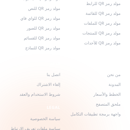
مولد رمز QR للرابط
مولد رمز QR للنص
مولد رمز QR للقائمة
مولد رمز QR للواي فاي
مولد رمز QR للملفات
مولد رمز QR للصور
مولد رمز QR للمنتجات
مولد رمز QR للقسائم
مولد رمز QR للأحداث
مولد رمز QR للنماذج
QR-BUILD
الدعم
من نحن
اتصل بنا
المدونة
إلغاء الاشتراك
الخطط والأسعار
شروط الاستخدام والعقد
ملحق المتصفح
LEGAL
واجهة برمجة تطبيقات التكامل
سياسة الخصوصية
سياسة ملفات تعريف الارتباط