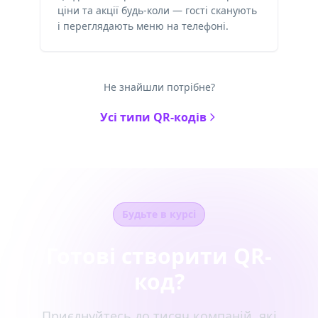
ціни та акції будь-коли — гості сканують
і переглядають меню на телефоні.
Не знайшли потрібне?
Усі типи QR-кодів
Будьте в курсі
Готові створити QR-
код?
Приєднуйтесь до тисяч компаній, які