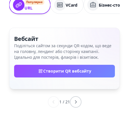
Популярне
VCard
Бізнес-сторін
URL
Вебсайт
Поділіться сайтом за секунди QR‑кодом, що веде
на головну, лендинг або сторінку кампанії.
Ідеально для постерів, флаєрів і візитівок.
Створити QR вебсайту
1
/
21