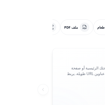
 طعام
ملف PDF
وسائل التواصل الاجتماعي
تك الرئيسية أو صفحة
الهبوط أو صفحة الحملة. مثالي للمنشورات والملصقات أو بطاقات العمل، فهو يلغي الحاجة إلى كتابة عناوين URL طويلة. يربط