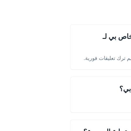
اص بي لـ
بي؟