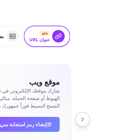
شائع
بطاق
عنوان URL
موقع ويب
شارك موقعك الإلكتروني في ثو
المسح البسيط فوراً جمهورك ب
إنشاء رمز استجابة سري