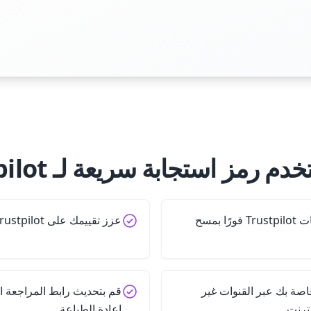
م رمز استجابة سريعة لـ Trustpilot؟
اسمح للعملاء بتقديم تقييمات Trustpilot فورًا بمسح
عزز تقييمك على Trustpilot وابنِ دليلاً اجتماعيًا
صة بك عبر القنوات غير
قم بتحديث رابط المراجعة 
نترنت
إعادة الطباعة