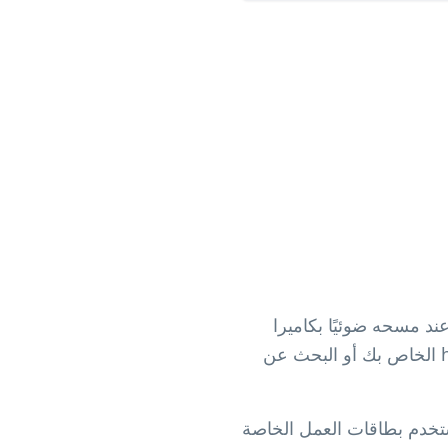
د مسحه ضوئيًا بكاميرا
الهاتف. سينتقل المستخدمون مباشرة إلى صفحة تويتر الخاصة بك: لا حاجة لإدخال @handle الخاص بك أو البحث عن
استخدم بطاقات العمل الخاصة