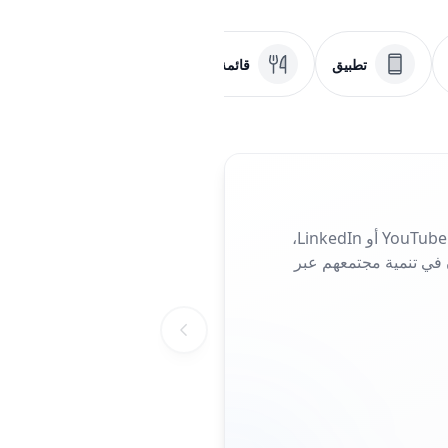
تطبيق
قائمة طعام
ملف PDF
اجمع كل شبكاتك الاجتماعية في رمز استجابة سريعة واحد. سواء كان ذلك Instagram أو TikTok أو YouTube أو LinkedIn،
ن في تنمية مجتمعهم عبر