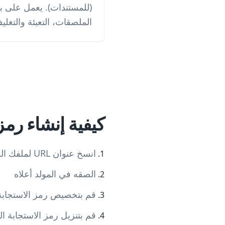
(للمستندات). يعمل على ب
الملصقات، التعبئة والتغليف
كيفية إنشاء رمز
انسخ عنوان URL لملفك الشخصي على تويتر (على سبيل المثال، twitter.com/اسم_المستخدم_الخاص_بك).
الصقه في المولد أعلاه
قم بتخصيص رمز الاستجابة 
قم بتنزيل رمز الاستجابة السريعة ا