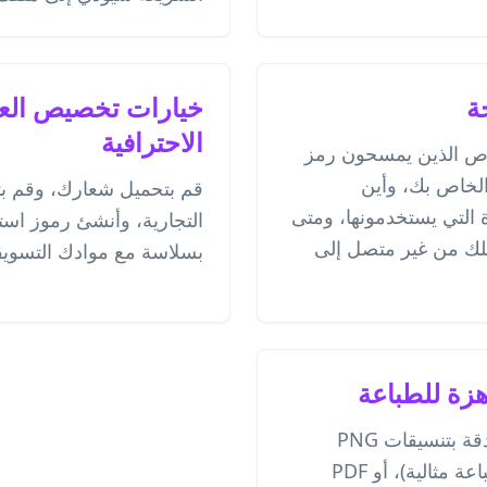
ة
خيارات تخصيص العلا
الاحترافية
اص الذين يمسحون رمز
 الخاص بك، وأين
قم بتحميل شعارك، وقم ب
 التي يستخدمونها، ومتى
التجارية، وأنشئ رموز است
لك من غير متصل إلى
بسلاسة مع موادك التسويق
زة للطباعة
قم بتنزيل ملفات عالية الدقة بتنسيقات PNG
(للرقمي)، SVG (لجودة طباعة مثالية)، أو PDF