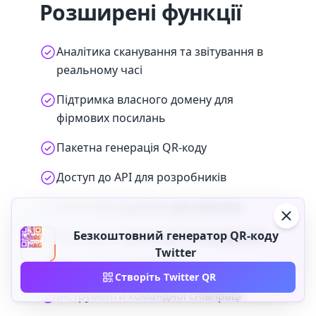
Розширені функції
Аналітика сканування та звітування в
реальному часі
Підтримка власного домену для
фірмових посилань
Пакетна генерація QR-коду
Доступ до API для розробників
White-label варіанти для агентств
Безкоштовний генератор QR-коду
Розширені параметри налаштування
Twitter
Пріоритетна підтримка
Створіть Twitter QR
Інструменти командної співпраці