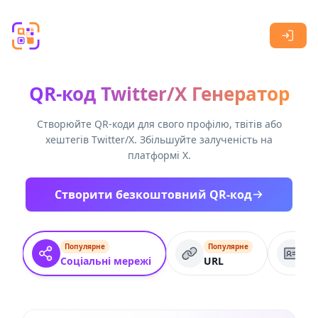
Skip to main content
QR-код Twitter/X Генератор
Створюйте QR-коди для свого профілю, твітів або
хештегів Twitter/X. Збільшуйте залученість на
платформі X.
Створити безкоштовний QR-код
Популярне
Популярне
VC
Соціальні мережі
URL