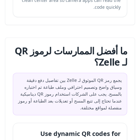
clean center area so camera apps can read the
code quickly.
ما أفضل الممارسات لرموز QR
لـ Zelle؟
يجمع رمز QR الموثوق لـ Zelle بين تفاصيل دفع دقيقة
وسياق واضح وتصميم احترافي وملف طباعة تم اختباره
بالمسح. يجب على الشركات استخدام رموز QR ديناميكية
عندما تحتاج إلى تتبع المسح أو تعديلات بعد الطباعة أو رموز
منفصلة لمواقع مختلفة.
Use dynamic QR codes for