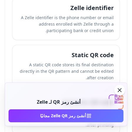
Zelle identifier
A Zelle identifier is the phone number or email
address enrolled with Zelle through a
participating bank or credit union.
Static QR code
A static QR code stores its final destination
directly in the QR pattern and cannot be edited
after creation.
Dynamic QR code
أنشئ رمز QR لـ Zelle
A dynamic QR code stores a managed redirect
أنشئ رمز Zelle QR مجانيًا
URL, allowing the final destination to change
after printing.