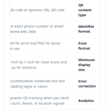
QR
URL QR code or dynamic URL QR code.
content
type
Use the exact phone number or email
Identifier
format
registered with Zelle.
Use SVG for print and PNG for quick
Print
format
digital use.
Minimum
Use 1 inch by 1 inch for close scans and
display
scale up for distance.
size
Keep customization moderate and test
Error
correction
after adding logos or colors.
Use dynamic QR tracking when you need
Analytics
scan count, device, or location signals.