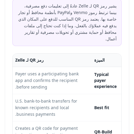
يشير رمز QR لـ Zelle عادةً إلى تعليمات دفع مصرفية،
بينما ترتبط رموز Venmo وPayPal بأنظمة محافظ أو تجار
خاصة بها. يعتمد رمز QR المناسب للدفع على المكان الذي
يدفع فيه عملاؤك بالفعل، وما إذا كنت تحتاج إلى ملفات
محافظ أو حماية مشتري أو تحويلات مصرفية أو تقارير
أعمال.
الميزة
رمز QR لـ Zelle
unt
Payer uses a participating bank
Typical
nt
app and confirms the recipient
payer
experience
before sending.
l
U.S. bank-to-bank transfers for
known recipients and local
Best fit
s.
business payments.
Creates a QR code for payment
QR-Build