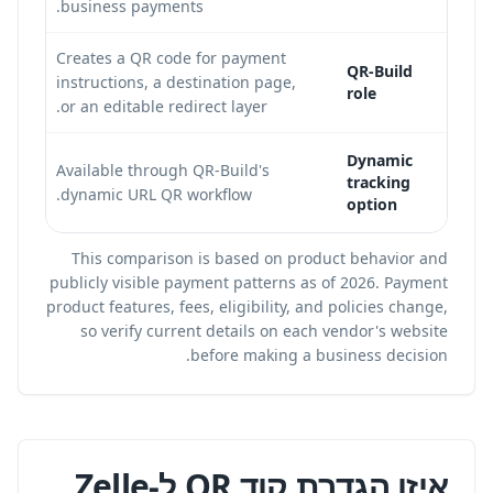
s.
business payments.
Creates a QR code for payment
QR-Build
instructions, a destination page,
role
or an editable redirect layer.
ode
Dynamic
Available through QR-Build's
d
tracking
dynamic URL QR workflow.
option
This comparison is based on product behavior and
publicly visible payment patterns as of 2026. Payment
product features, fees, eligibility, and policies change,
so verify current details on each vendor's website
before making a business decision.
איזו הגדרת קוד QR ל-Zelle