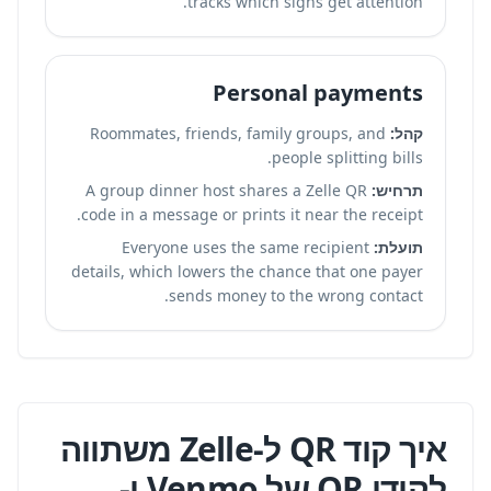
tracks which signs get attention.
Personal payments
קהל:
Roommates, friends, family groups, and
people splitting bills.
תרחיש:
A group dinner host shares a Zelle QR
code in a message or prints it near the receipt.
תועלת:
Everyone uses the same recipient
details, which lowers the chance that one payer
sends money to the wrong contact.
איך קוד QR ל-Zelle משתווה
לקודי QR של Venmo ו-