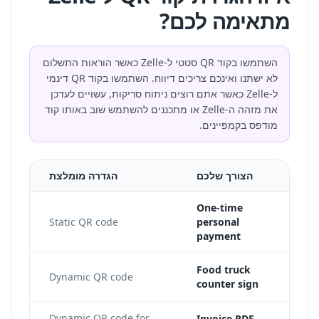
מתאימה לכם?
השתמשו בקוד QR סטטי ל-Zelle כאשר הוראות התשלום
לא ישתנו ואינכם צריכים דיווח. השתמשו בקוד QR דינמי
ל-Zelle כאשר אתם רוצים ניתוח סריקות, עשויים לעדכן
את מזהה ה-Zelle או מתכננים להשתמש שוב באותו קוד
מודפס בקמפיינים.
הצורך שלכם
הגדרה מומלצת
One-time
 the
Static QR code
personal
payment
ge,
Food truck
Dynamic QR code
counter sign
nd
Dynamic QR code for
Invoice PDF