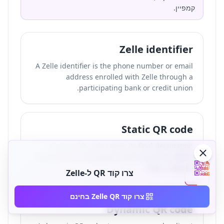
קמפיין.
Zelle identifier
A Zelle identifier is the phone number or email
address enrolled with Zelle through a
participating bank or credit union.
Static QR code
A static QR code stores its final destination
directly in the QR pattern and cannot be edited
after creation.
צרו קוד QR ל-Zelle
צרו קוד Zelle QR בחינם
Dynamic QR code