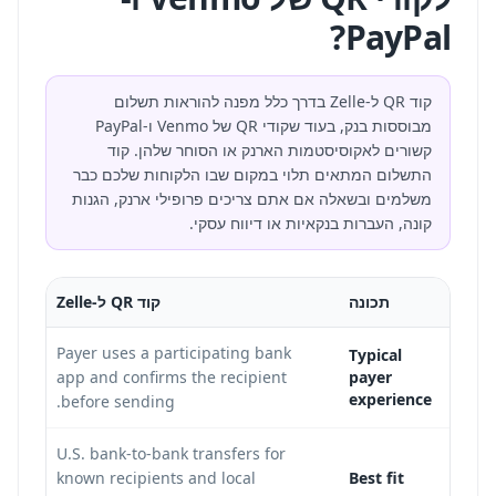
PayPal?
קוד QR ל-Zelle בדרך כלל מפנה להוראות תשלום
מבוססות בנק, בעוד שקודי QR של Venmo ו-PayPal
קשורים לאקוסיסטמות הארנק או הסוחר שלהן. קוד
התשלום המתאים תלוי במקום שבו הלקוחות שלכם כבר
משלמים ובשאלה אם אתם צריכים פרופילי ארנק, הגנות
קונה, העברות בנקאיות או דיווח עסקי.
תכונה
קוד QR ל-Zelle
unt
Payer uses a participating bank
Typical
nt
app and confirms the recipient
payer
experience
before sending.
l
U.S. bank-to-bank transfers for
known recipients and local
Best fit