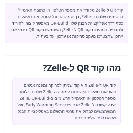
קוד QR ל-Zelle מקודד את מספר הטלפון או כתובת האימייל
הרשומים שלכם ב-Zelle, כך שמישהו יוכל לסרוק אותו ולשלוח
כסף דרך אפליקציית הבנק שלו. QR-Build מאפשר ליצור, להוריד
ולהדפיס במהירות קוד QR ל-Zelle; השתמשו בקוד QR דינמי אם
ייתכן שתצטרכו מעקב סריקות או עדכון יעד בעתיד.
מהו קוד QR ל-Zelle?
קוד QR ל-Zelle הוא קוד שניתן לסריקה ומפנה אנשים
להוראות תשלום הקשורות למזהה ה-Zelle שלכם, כלומר
מספר הטלפון או האימייל הרשומים ב-Zelle. QR-Build
אינה קשורה ל-Zelle או ל-Early Warning Services, ועל
המשתמשים לבדוק את פרטי התשלום באפליקציית הבנק
שלהם לפני שליחת כסף.