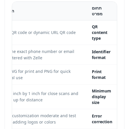
תחום
המלצה
מפרט
QR
URL QR code or dynamic URL QR code.
content
type
Use the exact phone number or email
Identifier
format
registered with Zelle.
Use SVG for print and PNG for quick
Print
format
digital use.
Minimum
Use 1 inch by 1 inch for close scans and
display
scale up for distance.
size
Keep customization moderate and test
Error
correction
after adding logos or colors.