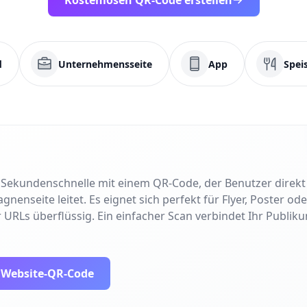
Kostenlosen QR-Code erstellen
d
Unternehmensseite
App
Spei
in Sekundenschnelle mit einem QR-Code, der Benutzer direk
nseite leitet. Es eignet sich perfekt für Flyer, Poster od
 URLs überflüssig. Ein einfacher Scan verbindet Ihr Publiku
n Website-QR-Code