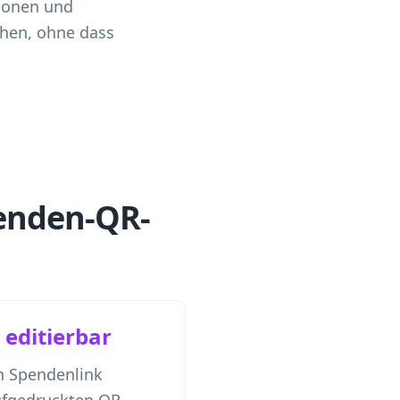
tionen und
hen, ohne dass
penden-QR-
editierbar
en Spendenlink