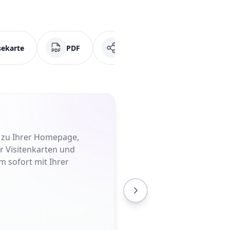
sekarte
PDF
Soziale Medien
Fa
t zu Ihrer Homepage,
er Visitenkarten und
m sofort mit Ihrer