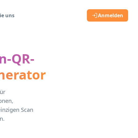
ie uns
Anmelden
en-QR-
nerator
ür
onen,
inzigen Scan
n.