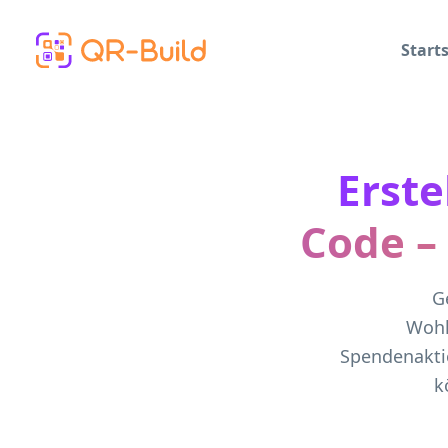
Skip to main content
Starts
Erste
Code –
G
Wohl
Spendenakti
k