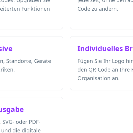
Codes. Upgraden Sie
jederzeit, ohne den a
weiterten Funktionen
Code zu ändern.
sive
Individuelles B
n, Standorte, Geräte
Fügen Sie Ihr Logo hi
riken.
den QR-Code an Ihre
Organisation an.
usgabe
, SVG- oder PDF-
und die digitale