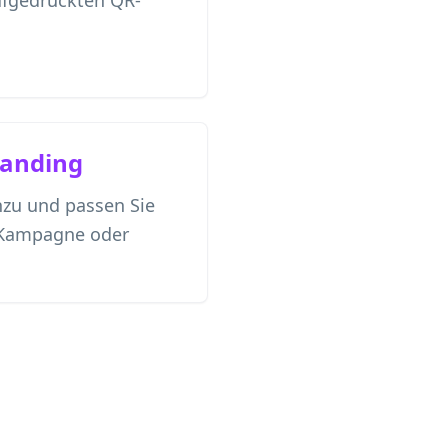
ufgedruckten QR-
randing
nzu und passen Sie
 Kampagne oder