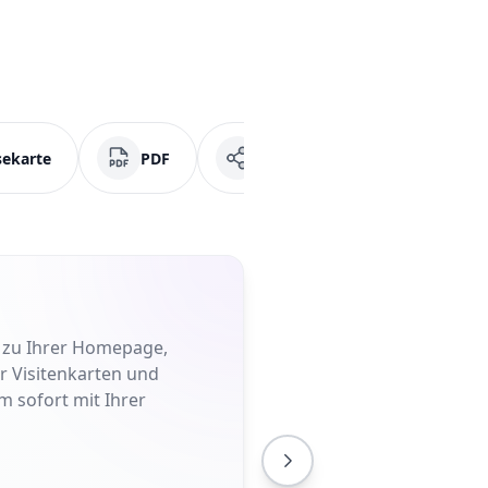
sekarte
PDF
Soziale Medien
Fa
t zu Ihrer Homepage,
er Visitenkarten und
m sofort mit Ihrer