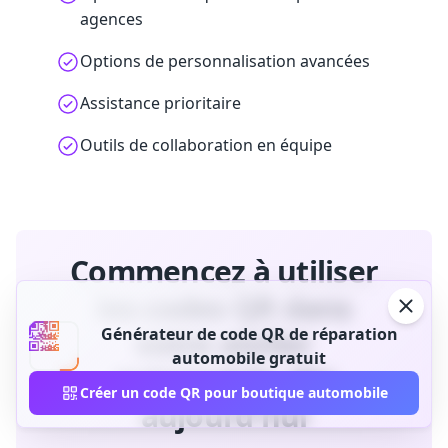
agences
Options de personnalisation avancées
Assistance prioritaire
Outils de collaboration en équipe
Commencez à utiliser
les codes QR dans
Générateur de code QR de réparation
votre atelier
automobile gratuit
automobile dès
Créer un code QR pour boutique automobile
aujourd'hui