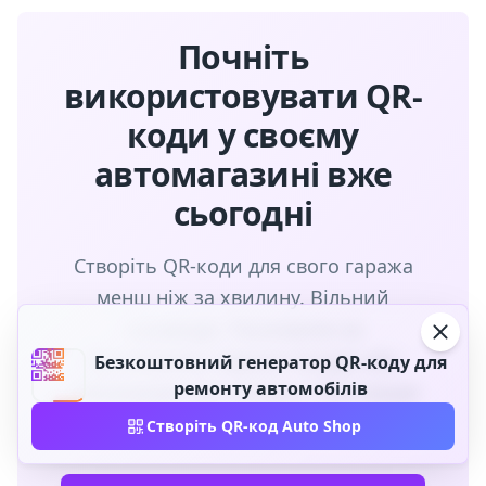
Почніть
використовувати QR-
коди у своєму
автомагазині вже
сьогодні
Створіть QR-коди для свого гаража
менш ніж за хвилину. Вільний
назавжди. Посилання на
бронювання, відгуки Google або
Безкоштовний генератор QR-коду для
ремонту автомобілів
інформацію про послуги. Реєстрація
не потрібна.
Створіть QR-код Auto Shop