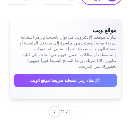
موقع ويب
شارك موقعك الإلكتروني في ثوانٍ باستخدام رمز استجابة
سريعة يوجه المستخدمين مباشرة إلى صفحتك الرئيسية أو
صفحة الهبوط أو صفحة الحملة. مثالي للمنشورات
والملصقات أو بطاقات العمل، فهو يلغي الحاجة إلى كتابة
عناوين URL طويلة. يربط المسح البسيط فوراً جمهورك
بحضورك عبر الإنترنت.
إنشاء رمز استجابة سريعة لموقع الويب
21
/
1