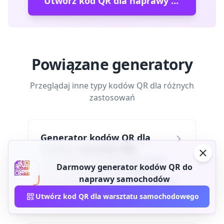
Utwórz kod QR dla naprawy samochodu
Powiązane generatory
Przeglądaj inne typy kodów QR dla różnych
zastosowań
Generator kodów QR dla
linków / adresów URL
Twórz kody QR dla dowolnego adresu
Darmowy generator kodów QR do
URL. Natychmiastowe udostępnianie
naprawy samochodów
witryn internetowych, stron docelowych i
łączy za pomocą prostego skanowania.
Utwórz kod QR dla warsztatu samochodowego