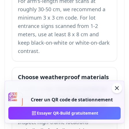
For arm's-length meter scans at
roughly 30-50 cm, we recommend a
minimum 3 x 3 cm code. For lot
entrance signs scanned from 1-2
meters, use at least 8 x 8 cm and
keep black-on-white or white-on-dark
contrast.
Choose weatherproof materials
Outdoor codes should be printed on
aluminium, UV-laminated vinyl, or
Creer un QR code de stationnement
powder-coated metal when they will
face rain, sun, salt, or abrasion.
Essayer QR-Build gratuitement
Inspect high-traffic locations