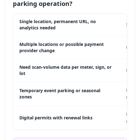
parking operation?
Single location, permanent URL, no
Static
analytics needed
Multiple locations or possible payment
Use a 
provider change
Need scan-volume data per meter, sign, or
Use dy
lot
Use dy
Temporary event parking or seasonal
zones
new p
Use dy
Digital permits with renewal links
change