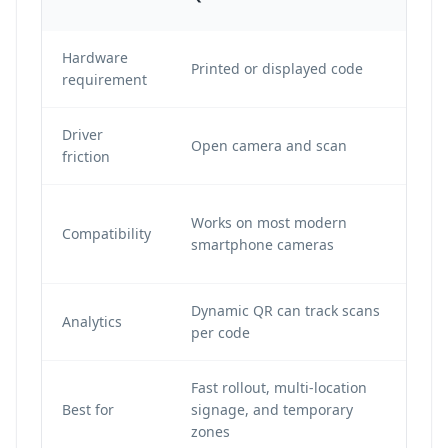
Hardware
NFC
Printed or displayed code
requirement
en
Driver
Open camera and scan
Ta
friction
De
Works on most modern
Compatibility
su
smartphone cameras
be
Dynamic QR can track scans
De
Analytics
per code
pl
Fast rollout, multi-location
Op
Best for
signage, and temporary
NF
zones
in