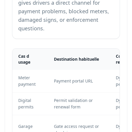
gives drivers a direct channel for
payment problems, blocked meters,
damaged signs, or enforcement
questions.
Cas d
Configu
Destination habituelle
usage
recomm
Meter
Dynamic
Payment portal URL
payment
per met
Digital
Permit validation or
Dynamic
permits
renewal form
per per
Garage
Gate access request or
Dynamic