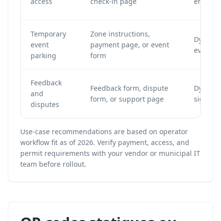
access
check-in page
entry s
Temporary
Zone instructions,
Dynamic
event
payment page, or event
event-sp
parking
form
Feedback
Feedback form, dispute
Dynamic
and
form, or support page
signs an
disputes
Use-case recommendations are based on operator
workflow fit as of 2026. Verify payment, access, and
permit requirements with your vendor or municipal IT
team before rollout.