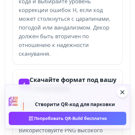
кода и выбирайте уровень
коррекции ошибок H, если код
может столкнуться с царапинами,
погодой или вандализмом. Декор
должен быть вторичен по
отношению к надежности
сканування.
Скачайте формат под вашу
4
поверхность
Скачайте SVG для табличек
Створити QR-код для парковки
счетчиков, долговечных знаков и
Попробовать QR-Build бесплатно
печатных процессов поставщиков.
Використовуйте PNG высокого