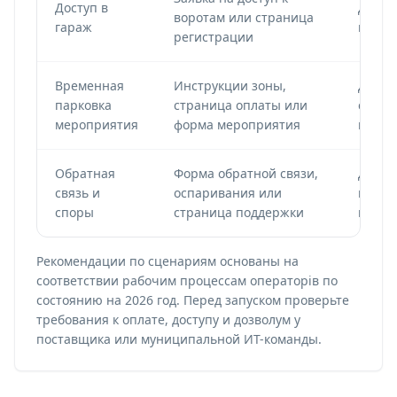
Доступ в
Динам
воротам или страница
гараж
на въ
регистрации
Временная
Инструкции зоны,
Динам
парковка
страница оплаты или
с пер
мероприятия
форма мероприятия
мероп
Обратная
Форма обратной связи,
Динам
связь и
оспаривания или
на зна
споры
страница поддержки
квита
Рекомендации по сценариям основаны на
соответствии рабочим процессам операторів по
состоянию на 2026 год. Перед запуском проверьте
требования к оплате, доступу и дозволум у
поставщика или муниципальной ИТ-команды.