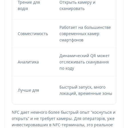
Трение для
Открыть камеру и
К
водія
сканировать
р
Работает на большинстве
З
Совместимость
современных камер
п
смартфонов
п
Динамический QR может
З
Аналитика
отслеживать сканування
п
по коду
О
Быстрый запуск, много
Лучше для
к
локаций, временные зоны
т
NFC дает немного более быстрый опыт “коснуться и
открыть” и не требует камеры. Для операторів, уже
инвестировавших в NFC-терминалы, это реальное