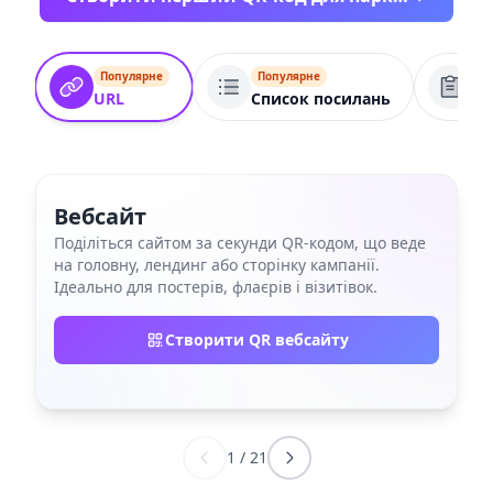
Популярне
Популярне
По
URL
Список посилань
Ф
Вебсайт
Поділіться сайтом за секунди QR‑кодом, що веде
на головну, лендинг або сторінку кампанії.
Ідеально для постерів, флаєрів і візитівок.
Створити QR вебсайту
1
/
21