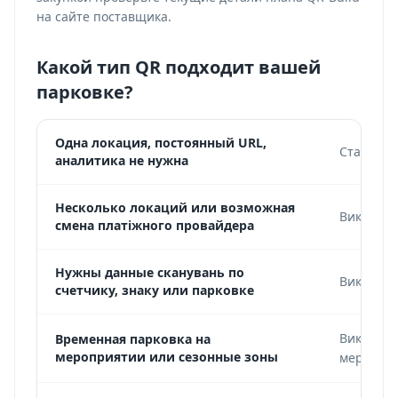
на сайте поставщика.
Какой тип QR подходит вашей
парковке?
Одна локация, постоянный URL,
Статичес
аналитика не нужна
Несколько локаций или возможная
Використ
смена платіжного провайдера
Нужны данные сканувань по
Використ
счетчику, знаку или парковке
Використ
Временная парковка на
мероприятии или сезонные зоны
мероприя