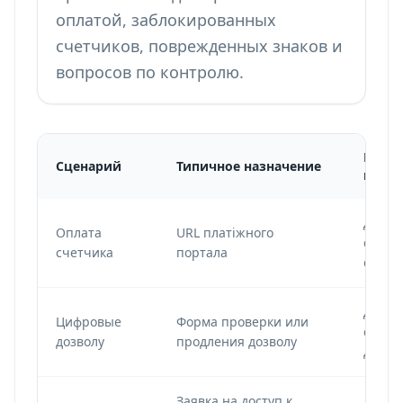
оплатой, заблокированных
счетчиков, поврежденных знаков и
вопросов по контролю.
Реко
Сценарий
Типичное назначение
настр
Динам
Оплата
URL платіжного
code 
счетчика
портала
счетч
Динам
Цифровые
Форма проверки или
code 
дозволу
продления дозволу
дозво
Заявка на доступ к