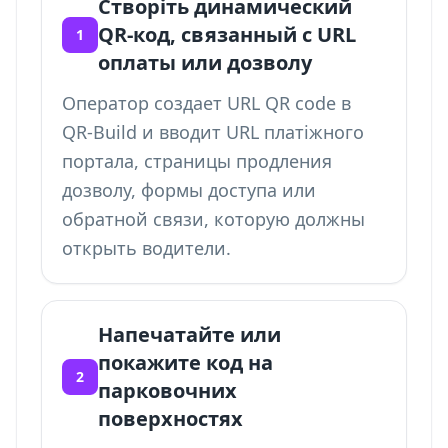
Створіть динамический
QR-код, связанный с URL
1
оплаты или дозволу
Оператор создает URL QR code в
QR-Build и вводит URL платіжного
портала, страницы продления
дозволу, формы доступа или
обратной связи, которую должны
открыть водители.
Напечатайте или
покажите код на
2
парковочних
поверхностях