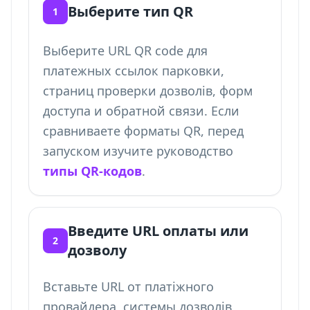
Выберите тип QR
1
Выберите URL QR code для
платежных ссылок парковки,
страниц проверки дозволів, форм
доступа и обратной связи. Если
сравниваете форматы QR, перед
запуском изучите руководство
типы QR-кодов
.
Введите URL оплаты или
2
дозволу
Вставьте URL от платіжного
провайдера, системы дозволів,