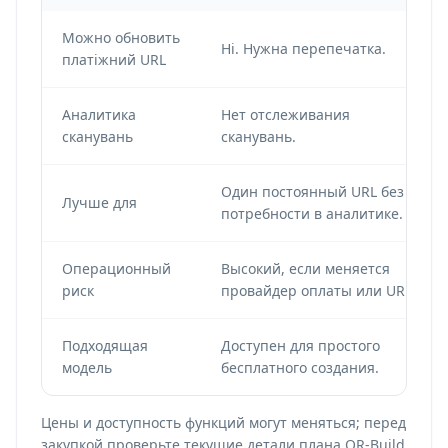
Можно обновить
Ні. Нужна перепечатка.
платіжний URL
Аналитика
Нет отслеживания
сканувань
сканувань.
Один постоянный URL без
Лучше для
потребности в аналитике.
Операционный
Высокий, если меняется
риск
провайдер оплаты или URL.
Подходящая
Доступен для простого
модель
бесплатного создания.
Цены и доступность функций могут меняться; перед
закупкой проверьте текущие детали плана QR-Build