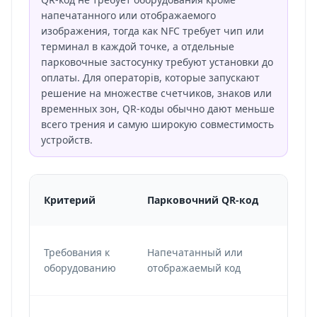
напечатанного или отображаемого
изображения, тогда как NFC требует чип или
терминал в каждой точке, а отдельные
парковочные застосунку требуют установки до
оплаты. Для операторів, которые запускают
решение на множестве счетчиков, знаков или
временных зон, QR-коды обычно дают меньше
всего трения и самую широкую совместимость
устройств.
Критерий
Парковочний QR-код
N
Требования к
Напечатанный или
N
оборудованию
отображаемый код
и