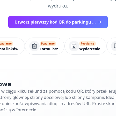
wydruku.
Utworz pierwszy kod QR do parkingu za darmo
opularne
Popularne
Popularne
ista linków
Formularz
Wydarzenie
towa
ę w ciągu kilku sekund za pomocą kodu QR, który przekier
trony głównej, strony docelowej lub strony kampanii. Ideal
e konieczność wpisywania długich adresów URL. Proste skan
ością w Internecie.