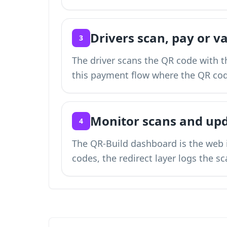
Drivers scan, pay or v
3
The driver scans the QR code with t
this payment flow where the QR cod
Monitor scans and upd
4
The QR-Build dashboard is the web 
codes, the redirect layer logs the s