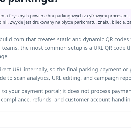
nia fizycznych powierzchni parkingowych z cyfrowymi procesami, t
inii. Zwykle jest drukowany na plytce parkomatu, znaku, bilecie, z
-build.com that creates static and dynamic QR codes
ing teams, the most common setup is a URL QR code t
age.
irect URL internally, so the final parking payment or
ode to scan analytics, URL editing, and campaign rep
s to your payment portal; it does not process paymen
t compliance, refunds, and customer account handlin