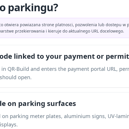
do parkingu?
o otwiera powiazana strone platnosci, pozwolenia lub dostepu w pr
warstwe przekierowania i kieruje do aktualnego URL docelowego.
ode linked to your payment or permi
 in QR-Build and enters the payment portal URL, per
 should open.
ode on parking surfaces
 on parking meter plates, aluminium signs, UV-lamina
isplays.