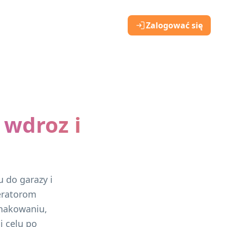
Zalogować się
 wdroz i
 do garazy i
eratorom
nakowaniu,
i celu po