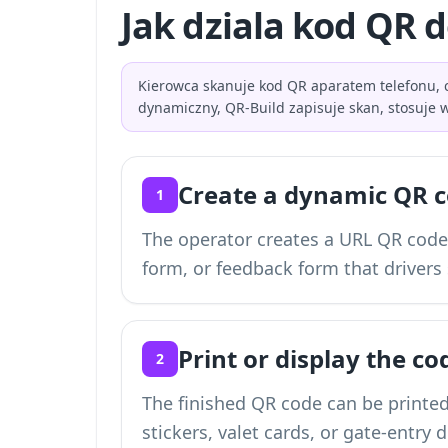
Jak dziala kod QR 
Kierowca skanuje kod QR aparatem telefonu, c
dynamiczny, QR-Build zapisuje skan, stosuje 
Create a dynamic QR c
1
The operator creates a URL QR code
form, or feedback form that drivers
Print or display the c
2
The finished QR code can be printed
stickers, valet cards, or gate-entry d