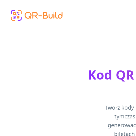
Skip to main content
Kod QR 
Tworz kody 
tymczas
generowac
biletach