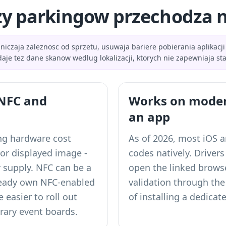
zy parkingow przechodza 
zaja zaleznosc od sprzetu, usuwaja bariere pobierania aplikacji i 
je tez dane skanow wedlug lokalizacji, ktorych nie zapewniaja st
 NFC and
Works on moder
an app
ng hardware cost
As of 2026, most iOS 
 or displayed image -
codes natively. Driver
 supply. NFC can be a
open the linked brows
lready own NFC-enabled
validation through the
easier to roll out
of installing a dedicat
rary event boards.