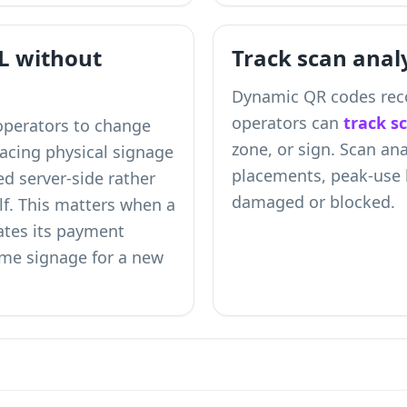
L without
Track scan analy
Dynamic QR codes reco
operators can
track s
operators to change
zone, or sign. Scan anal
acing physical signage
placements, peak-use 
ed server-side rather
damaged or blocked.
lf. This matters when a
ates its payment
same signage for a new