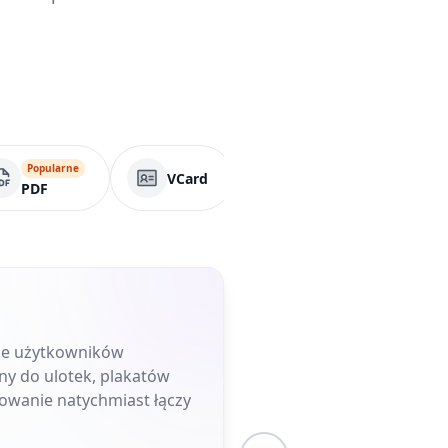
Popularne
VCard
Strona biznesowa
PDF
uje użytkowników
ny do ulotek, plakatów
owanie natychmiast łączy