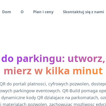
Dom
O
Plan i ceny
Skontaktuj się z nami
do parkingu: utworz,
mierz w kilka minut
QR do portali platnosci, cyfrowych pozwolen, dostepu
owych parkingow eventowych. QR-Build pomaga op
 dynamiczne kody QR dzialajace na parkomatach, oz
 i materialach pozwolen, zachowujac mozliwosc edycj