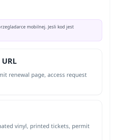
zegladarce mobilnej. Jesli kod jest
t URL
mit renewal page, access request
ted vinyl, printed tickets, permit