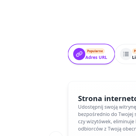
Popularne
P
Adres URL
L
Strona interne
Udostępnij swoją witryn
bezpośrednio do Twojej s
czy wizytówek, eliminuj
odbiorców z Twoją obecn