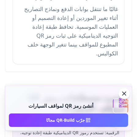
غالبًا ما تنتقل بوابات الدفع ونماذج التصاريح
أثناء تغيير الموردين أو إعادة التصميم أو
العمليات الموسمية. تحافظ طبقة إعادة
التوجيه الديناميكية على ثبات رمز QR
المطبوع للمواقف بينما تتغير الوجهة خلف
الكواليس.
مسرد مصطلحات رموز QR
لمواقف السيارات
أنشئ رمز QR لمواقف السيارات
جرّب QR-Build مجانًا
تربط مصطلحات QR للمواقف النشر الفعلي بالعمليات
الرقمية: تستخدم رموز QR الديناميكية طبقة إعادة توجيه،