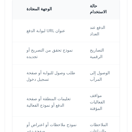
حالة
الوجهة المعتادة
إعداد 
الاستخدام
الدفع عند
عنوان URL لبوابة الدفع
العداد
التصاريح
نموذج تحقق من التصريح أو
الرقمية
تجديده
الوصول إلى
طلب وصول للبوابة أو صفحة
المرآب
تسجيل دخول
مواقف
تعليمات المنطقة أو صفحة
الفعاليات
الدفع أو نموذج الفعالية
تو
المؤقتة
الملاحظات
نموذج ملاحظات أو اعتراض أو
والنزاعات
صفحة دعم
ا