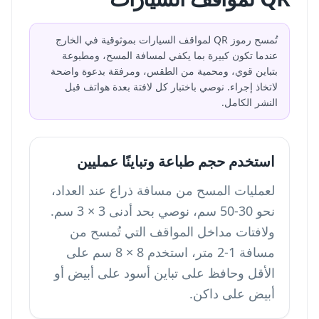
تُمسح رموز QR لمواقف السيارات بموثوقية في الخارج
عندما تكون كبيرة بما يكفي لمسافة المسح، ومطبوعة
بتباين قوي، ومحمية من الطقس، ومرفقة بدعوة واضحة
لاتخاذ إجراء. نوصي باختبار كل لافتة بعدة هواتف قبل
النشر الكامل.
استخدم حجم طباعة وتباينًا عمليين
لعمليات المسح من مسافة ذراع عند العداد،
نحو 30-50 سم، نوصي بحد أدنى 3 × 3 سم.
ولافتات مداخل المواقف التي تُمسح من
مسافة 1-2 متر، استخدم 8 × 8 سم على
الأقل وحافظ على تباين أسود على أبيض أو
أبيض على داكن.