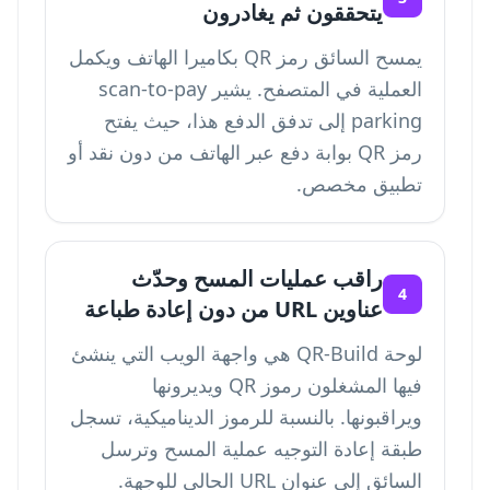
يتحققون ثم يغادرون
يمسح السائق رمز QR بكاميرا الهاتف ويكمل
العملية في المتصفح. يشير scan-to-pay
parking إلى تدفق الدفع هذا، حيث يفتح
رمز QR بوابة دفع عبر الهاتف من دون نقد أو
تطبيق مخصص.
راقب عمليات المسح وحدّث
4
عناوين URL من دون إعادة طباعة
لوحة QR-Build هي واجهة الويب التي ينشئ
فيها المشغلون رموز QR ويديرونها
ويراقبونها. بالنسبة للرموز الديناميكية، تسجل
طبقة إعادة التوجيه عملية المسح وترسل
السائق إلى عنوان URL الحالي للوجهة.