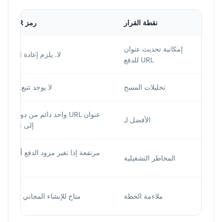
نقطة القرار
رمز QR ثابت
إمكانية تحديث عنوان
لا. يلزم إعادة الطباعة.
URL للدفع
تحليلات المسح
لا يوجد تتبع للمسح.
عنوان URL واحد دائم من دون حاجة
الأفضل لـ
إلى تحليلات.
مرتفعة إذا تغير مزود الدفع أو عنوان
المخاطر التشغيلية
URL.
ملاءمة الخطة
متاح للإنشاء المجاني البسيط.