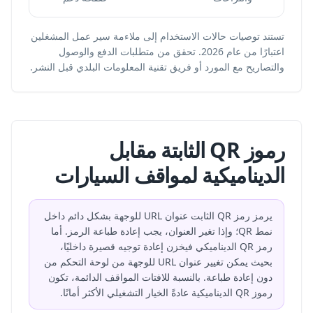
تستند توصيات حالات الاستخدام إلى ملاءمة سير عمل المشغلين
اعتبارًا من عام 2026. تحقق من متطلبات الدفع والوصول
والتصاريح مع المورد أو فريق تقنية المعلومات البلدي قبل النشر.
رموز QR الثابتة مقابل
الديناميكية لمواقف السيارات
يرمز رمز QR الثابت عنوان URL للوجهة بشكل دائم داخل
نمط QR؛ وإذا تغير العنوان، يجب إعادة طباعة الرمز. أما
رمز QR الديناميكي فيخزن إعادة توجيه قصيرة داخليًا،
بحيث يمكن تغيير عنوان URL للوجهة من لوحة التحكم من
دون إعادة طباعة. بالنسبة للافتات المواقف الدائمة، تكون
رموز QR الديناميكية عادةً الخيار التشغيلي الأكثر أمانًا.