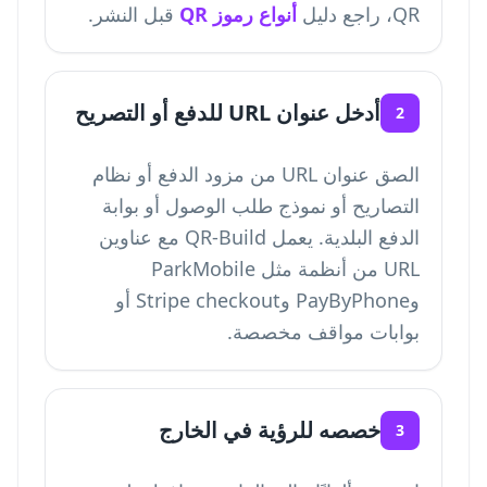
QR، راجع دليل
أنواع رموز QR
قبل النشر.
أدخل عنوان URL للدفع أو التصريح
2
الصق عنوان URL من مزود الدفع أو نظام
التصاريح أو نموذج طلب الوصول أو بوابة
الدفع البلدية. يعمل QR-Build مع عناوين
URL من أنظمة مثل ParkMobile
وPayByPhone وStripe checkout أو
بوابات مواقف مخصصة.
خصصه للرؤية في الخارج
3