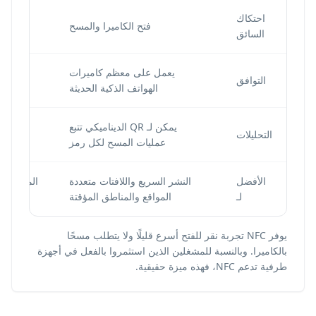
احتكاك
فتح الكاميرا والمسح
السائق
يعمل على معظم كاميرات
التوافق
الهواتف الذكية الحديثة
يمكن لـ QR الديناميكي تتبع
التحليلات
عمليات المسح لكل رمز
الأفضل
النشر السريع واللافتات متعددة
المشغلون 
لـ
المواقع والمناطق المؤقتة
يوفر NFC تجربة نقر للفتح أسرع قليلًا ولا يتطلب مسحًا
بالكاميرا. وبالنسبة للمشغلين الذين استثمروا بالفعل في أجهزة
طرفية تدعم NFC، فهذه ميزة حقيقية.