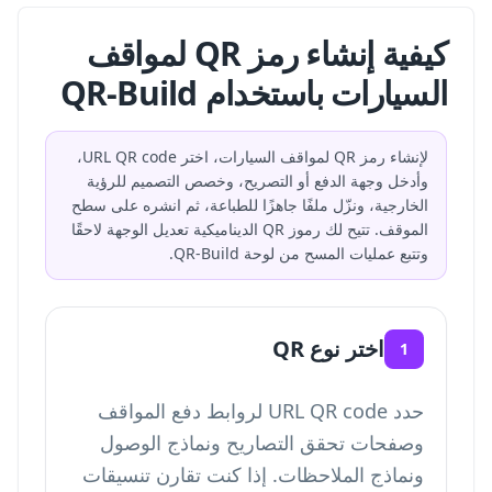
كيفية إنشاء رمز QR لمواقف
السيارات باستخدام QR-Build
لإنشاء رمز QR لمواقف السيارات، اختر URL QR code،
وأدخل وجهة الدفع أو التصريح، وخصص التصميم للرؤية
الخارجية، ونزّل ملفًا جاهزًا للطباعة، ثم انشره على سطح
الموقف. تتيح لك رموز QR الديناميكية تعديل الوجهة لاحقًا
وتتبع عمليات المسح من لوحة QR-Build.
اختر نوع QR
1
حدد URL QR code لروابط دفع المواقف
وصفحات تحقق التصاريح ونماذج الوصول
ونماذج الملاحظات. إذا كنت تقارن تنسيقات