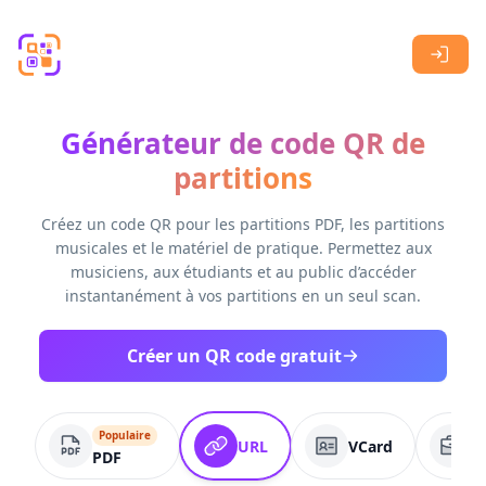
Skip to main content
Générateur de code QR de
partitions
Créez un code QR pour les partitions PDF, les partitions
musicales et le matériel de pratique. Permettez aux
musiciens, aux étudiants et au public d’accéder
instantanément à vos partitions en un seul scan.
Créer un QR code gratuit
Populaire
URL
VCard
P
PDF